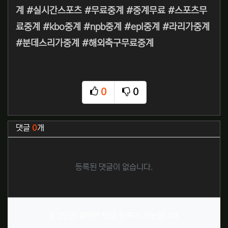
계 #실시간스포츠 #무료중계 #중계무료 #스포츠무
료중계 #kbo중계 #npb중계 #epl중계 #라리가중계
#분데스리가중계 #해외축구무료중계
0
0
추천
비추천
관련자료
댓글
0
개
등록된 댓글이 없습니다.
로그인한 회원만 댓글 등록이 가능합니다.