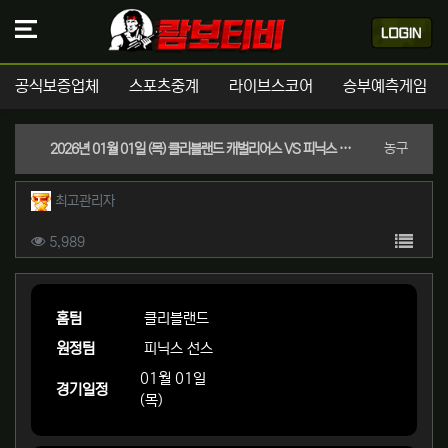
공식보증업체
스포츠중계
라이브스코어
승부예측게임
분류
농구
2026년 01월 01일 (목) 클리블랜드 캐벌리어스 VS 피닉스 선스 NBA 스포츠분석
작성자 정보
작성
최고관리자
컨텐츠 정보
목록
조회
5,989
본문
홈팀
클리블랜드
원정팀
피닉스 선스
01월 01일
경기일정
(목)