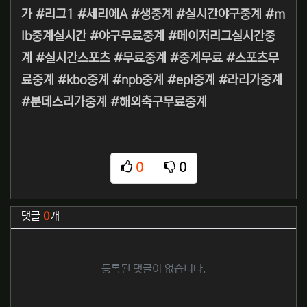
가 #리그1 #세리에A #생중계 #실시간야구중계 #m
lb중계실시간 #야구무료중계 #메이저리그실시간중
계 #실시간스포츠 #무료중계 #중계무료 #스포츠무
료중계 #kbo중계 #npb중계 #epl중계 #라리가중계
#분데스리가중계 #해외축구무료중계
0
0
추천
비추천
관련자료
댓글
0
개
등록된 댓글이 없습니다.