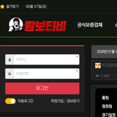
상단 네비
즐겨찾기
08월 07일(금)
메인 메뉴
로고
공식보증업체
2026년 01월
필수
아이디
작성자 
최고관리
필수
비밀번호
컨텐츠 
조회
7,498
본문
로그인
홈팀
자동로그인
회원가입
정보찾기
원정팀
경기일정