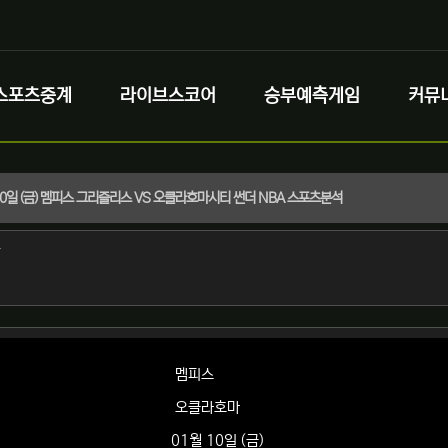
스포츠중계
라이브스코어
승부예측게임
커뮤
 10일 (금) 멤피스 그리즐리스 VS 오클라호마시티 썬더 NBA 스포츠분석
정보
작성
자
정보
멤피스
오클라호마
01월 10일 (금)