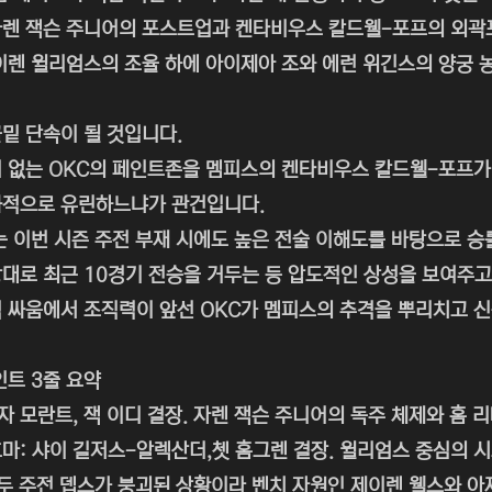
렌 잭슨 주니어의 포스트업과 켄타비우스 칼드웰-포프의 외곽
이렌 윌리엄스의 조율 하에 아이제아 조와 에런 위긴스의 양궁 
밑 단속이 될 것입니다.
 없는 OKC의 페인트존을 멤피스의 켄타비우스 칼드웰-포프가
과적으로 유린하느냐가 관건입니다.
는 이번 시즌 주전 부재 시에도 높은 전술 이해도를 바탕으로 
대로 최근 10경기 전승을 거두는 등 압도적인 상성을 보여주고
 싸움에서 조직력이 앞선 OKC가 멤피스의 추격을 뿌리치고 신
인트 3줄 요약
 자 모란트, 잭 이디 결장. 자렌 잭슨 주니어의 독주 체제와 홈 
마: 샤이 길저스-알렉산더,쳇 홈그렌 결장. 윌리엄스 중심의 시
모두 주전 뎁스가 붕괴된 상황이라 벤치 자원인 제이렌 웰스와 아