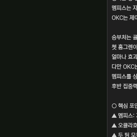
멤피스는 자
OKC는 제
승부처는 골
쳇 홈그렌이
얼마나 효
다만 OKC
멤피스를 상
후반 집중력
○ 핵심 포
▲ 멤피스:
▲ 오클라호
▲ 두 팀 