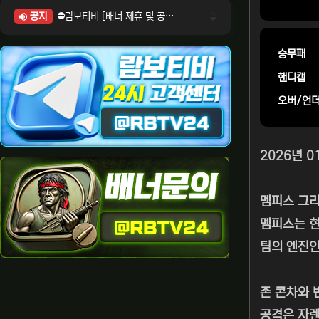
공지
⛔람보티비 [배너 제휴 및 공식 입점 문의 안내]
⛔람보티비 [포인트: 상품전환 및 제휴전환 안내]
⛔람보티비 [정회원 등급UP! 안내사항]
승무패
⛔람보티비 [채팅방 이용시 주의사항]
핸디캡
⛔람보티비 [공식보증업체 안내]
오버/언
2026년 
멤피스 그
멤피스는 현
팀의 엔진인
존 콘차와 
공격은 자렌