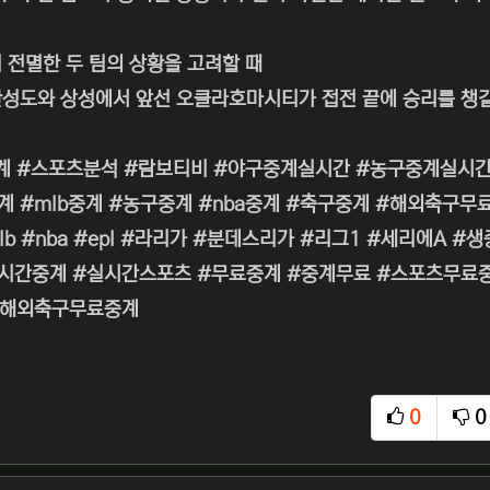
 전멸한 두 팀의 상황을 고려할 때
성도와 상성에서 앞선 오클라호마시티가 접전 끝에 승리를 챙길
계 #스포츠분석 #람보티비 #야구중계실시간 #농구중계실시간
계 #mlb중계 #농구중계 #nba중계 #축구중계 #해외축구
lb #nba #epl #라리가 #분데스리가 #리그1 #세리에A
간중계 #실시간스포츠 #무료중계 #중계무료 #스포츠무료중계 
#해외축구무료중계
0
0
추천
비