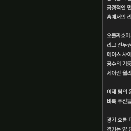
긍정적인 면
홈에서의 리
오클라호마
리그 선두권
에이스 샤이
공수의 기둥
제이린 윌리
이제 팀의 
비록 주전들
경기 흐름 
경기는 양 