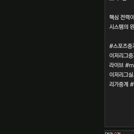
핵심 전력이
시스템의 완
#스포츠중
이저리그중
라이브 #m
이저리그실시
리가중계 
관련자료