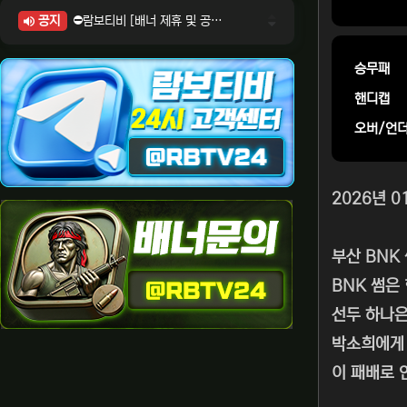
공지
⛔람보티비 [배너 제휴 및 공식 입점 문의 안내]
⛔람보티비 [포인트: 상품전환 및 제휴전환 안내]
⛔람보티비 [정회원 등급UP! 안내사항]
승무패
⛔람보티비 [채팅방 이용시 주의사항]
핸디캡
⛔람보티비 [공식보증업체 안내]
오버/언
2026년 0
부산 BNK
BNK 썸은
선두 하나은
박소희에게 
이 패배로 