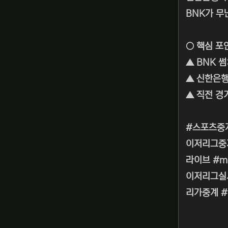
BNK가 무
○ 핵심 포
▲ BNK 
▲ 신한은행
▲ 직전 경
#스포츠중
이저리그중
라이브 #m
이저리그실시
리가중계 