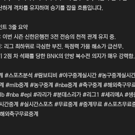
난하게 격차를 유지하며 승기를 잡을 흐름입니다.
인트 3줄 요약
썸: 이번 시즌 신한은행전 3전 전승의 천적 관계 유지 중.
: 리그 최하위로 극심한 부진. 득점력 가뭄 해소가 급선무.
기 2점 차 석패를 당한 BNK의 안방 복수전 의지가 매우 강력함.
계 #스포츠분석 #람보티비 #야구중계실시간 #농구중계실시간
계 #mlb중계 #농구중계 #nba중계 #축구중계 #해외축구
lb #nba #epl #라리가 #분데스리가 #리그1 #세리에A
간중계 #실시간스포츠 #무료중계 #중계무료 #스포츠무료중계 
#해외축구무료중계