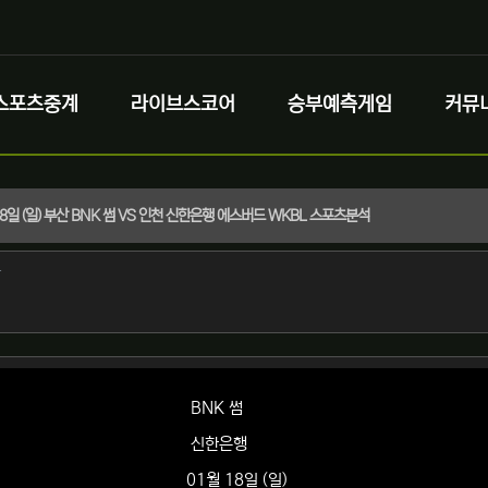
스포츠중계
라이브스코어
승부예측게임
커뮤
 18일 (일) 부산 BNK 썸 VS 인천 신한은행 에스버드 WKBL 스포츠분석
정보
작성
자
정보
BNK 썸
신한은행
01월 18일 (일)