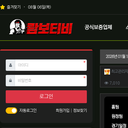
상단 네비
즐겨찾기
08월 06일(목)
메인 메뉴
로고
공식보증업체
2026년 01월
필수
아이디
작성자 
최고관리
필수
비밀번호
컨텐츠 
조회
7,010
본문
로그인
홈팀
자동로그인
회원가입
정보찾기
원정팀
경기일정