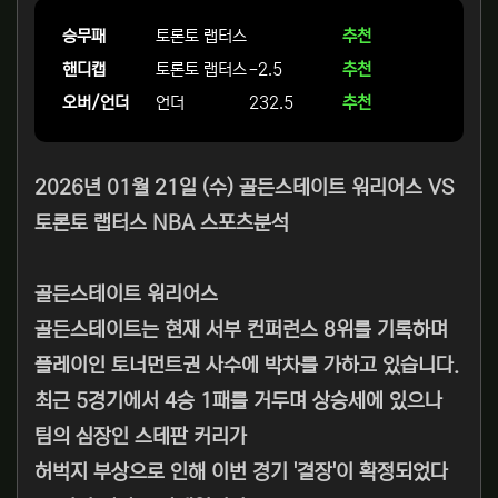
승무패
토론토 랩터스
추천
핸디캡
토론토 랩터스
-2.5
추천
오버/언더
언더
232.5
추천
2026년 01월 21일 (수) 골든스테이트 워리어스 VS
토론토 랩터스 NBA 스포츠분석
골든스테이트 워리어스
골든스테이트는 현재 서부 컨퍼런스 8위를 기록하며
플레이인 토너먼트권 사수에 박차를 가하고 있습니다.
최근 5경기에서 4승 1패를 거두며 상승세에 있으나
팀의 심장인 스테판 커리가
허벅지 부상으로 인해 이번 경기 '결장'이 확정되었다