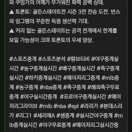
와 쿠밍가의 어깨가 무거워진 화력 공백 상태.
▲ 토론토: 골든스테이트전 시즌 3전 전승 도전. 반스
와 잉그램의 꾸준한 득점 생산력 기대.
▲ 커리 없는 골든스테이트는 공격 전개에서 한계를
보일 가능성이 크며 토론토의 우세 양상.
#스포츠중계 #스포츠분석 #람보티비 #야구중계실
시간 #농구중계실시간 #배구중계실시간 #축구중계
실시간 #하키중계실시간 #메이저리그중계 #mlb중
계 #농구중계 #nba중계 #축구중계 #해외축구무료
중계 #야구실시간중계 #프로야구중계실시간 #메이
저리그라이브 #mlb #nba #epl #라리가 #분데스리
가 #리그1 #세리에A #생중계 #실시간야구중계 #m
lb중계실시간 #야구무료중계 #메이저리그실시간중