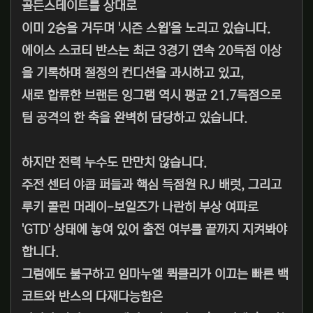
골든스테이트를 상대로
이미 2승을 거두며 '시즌 스윕'을 노리고 있습니다.
에이스 스코티 반스는 최근 3경기 연속 20득점 이상
을 기록하며 절정의 컨디션을 과시하고 있고,
새로 합류한 브랜든 잉그램 역시 평균 21.7득점으로
팀 공격의 한 축을 완벽히 담당하고 있습니다.
하지만 전력 누수도 만만치 않습니다.
주전 센터 야콥 퍼들과 핵심 득점원 RJ 배럿, 그리고
루키 콜린 머레이-보일즈가 나란히 부상 여파로
'GTD' 상태에 놓여 있어 출전 여부를 끝까지 지켜봐야
합니다.
그럼에도 불구하고 임마누엘 퀵클리가 이끄는 빠른 백
코트와 반스의 다재다능함은