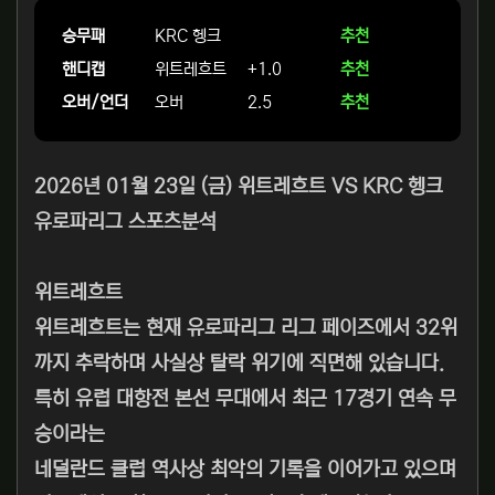
승무패
KRC 헹크
추천
핸디캡
위트레흐트
+1.0
추천
오버/언더
오버
2.5
추천
2026년 01월 23일 (금) 위트레흐트 VS KRC 헹크
유로파리그 스포츠분석
위트레흐트
위트레흐트는 현재 유로파리그 리그 페이즈에서 32위
까지 추락하며 사실상 탈락 위기에 직면해 있습니다.
특히 유럽 대항전 본선 무대에서 최근 17경기 연속 무
승이라는
네덜란드 클럽 역사상 최악의 기록을 이어가고 있으며