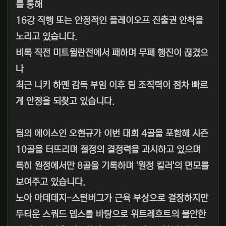
를 통해
16강 직행 또는 안정적인 플레이오프 진출권 안착을
노리고 있습니다.
비록 직전 미트윌란전에서 패하며 무패 행진이 끊겼으
나
최근 니키 하옌 감독 부임 이후 팀 조직력이 점차 빠르
게 안정을 되찾고 있습니다.
팀의 에이스인 오현규가 이번 대회 4골을 포함해 시즌
10골을 터뜨리며 절정의 결정력을 과시하고 있으며
특히 원정에서만 8골을 기록하며 '원정 킬러'의 면모를
보여주고 있습니다.
노아 아데데지-스턴버그가 근육 부상으로 결장하지만
두터운 스쿼드 뎁스를 바탕으로 위트레흐트의 불안한