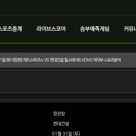
스포츠중계
라이브스코어
승부예측게임
커뮤
 31일 (토) 정관장 레드스파크스 VS 현대건설 힐스테이트 KOVO 여자부 스포츠분석
정보
작성
자
정보
정관장
현대건설
01월 31일 (토)