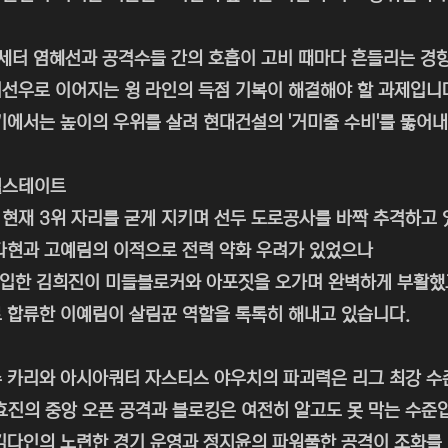
 세터 염혜선과 공격수들 간의 호흡이 고비 때마다 흔들리는 경향
선우로 이어지는 윙 라인의 득점 기복이 해결해야 할 과제입니
기에서는 높이의 우위를 살려 현대건설의 '거미줄 수비'를 뚫어
힐스테이트
현재 3위 자리를 굳게 지키며 선두 도로공사를 바짝 추격하고 
다현과 고예림의 이적으로 전력 약화 우려가 있었으나
영입한 김희진이 미들블로커와 아포짓을 오가며 완벽하게 부활했
 합류한 이예림이 살림꾼 역할을 톡톡히 해내고 있습니다.
 카리와 아시아쿼터 자스티스 야우치의 파괴력은 리그 최강 
양효진의 중앙 오픈 공격과 블로킹은 여전히 알고도 못 막는 수준
김다인의 노련한 경기 운영과 정지윤의 파워풀한 공격이 조화를