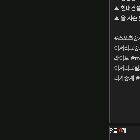
▲ 현대건설
▲ 올 시즌
#스포츠중
이저리그중
라이브 #m
이저리그실시
리가중계 
관련자료
댓글
0
개