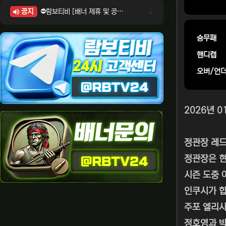
공지
⛔람보티비 [배너 제휴 및 공식 입점 문의 안내]
⛔람보티비 [포인트: 상품전환 및 제휴전환 안내]
⛔람보티비 [정회원 등급UP! 안내사항]
승무패
⛔람보티비 [채팅방 이용시 주의사항]
핸디캡
⛔람보티비 [공식보증업체 안내]
오버/언
2026년 
정관장 레
정관장은 현
시즌 도중 
인쿠시가 합
주포 엘리사
정호영과 박