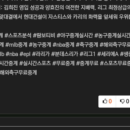
: 김희진 영입 성공과 양효진의 여전한 지배력. 리그 최정상급
 맞대결에서 현대건설이 자스티스와 카리의 화력을 앞세워 우위를
계 #스포츠분석 #람보티비 #야구중계실시간 #농구중계실시간
계 #mlb중계 #농구중계 #nba중계 #축구중계 #해외축구
lb #nba #epl #라리가 #분데스리가 #리그1 #세리에A
간중계 #실시간스포츠 #무료중계 #중계무료 #스포츠무료중계 
#해외축구무료중계
0
0
추천
비