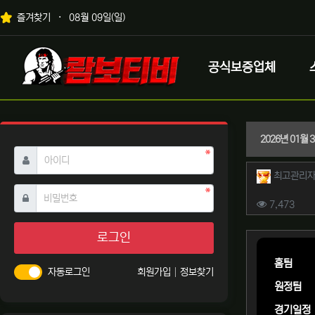
상단 네비
즐겨찾기
08월 09일(일)
메인 메뉴
로고
공식보증업체
2026년 01월
필수
아이디
작성자 
최고관리
필수
비밀번호
컨텐츠 
조회
7,473
본문
로그인
홈팀
자동로그인
회원가입
정보찾기
원정팀
경기일정