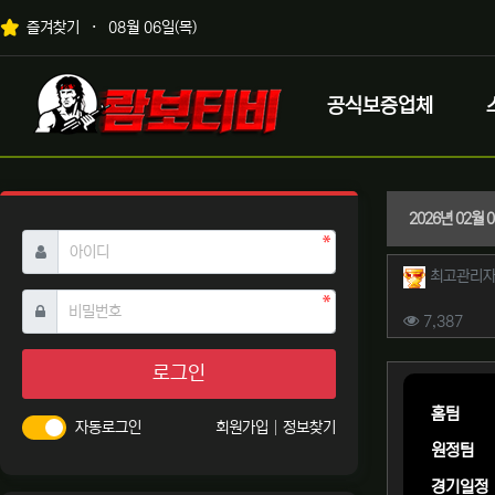
상단 네비
즐겨찾기
08월 06일(목)
메인 메뉴
로고
공식보증업체
2026년 02월
필수
아이디
작성자 
최고관리
필수
비밀번호
컨텐츠 
조회
7,387
본문
로그인
홈팀
자동로그인
회원가입
정보찾기
원정팀
경기일정