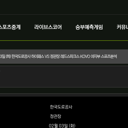
스포츠중계
라이브스코어
승부예측게임
커뮤
 03일 (화) 한국도로공사 하이패스 VS 정관장 레드스파크스 KOVO 여자부 스포츠분석
정보
작성
자
정보
한국도로공사
정관장
02월 03일 (화)