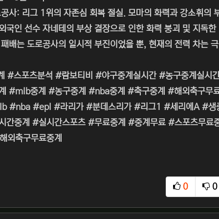
공사: 리그 1위의 자존심 회복 절실. 모마의 화력과 강소휘의 
 외국인 선수 자네테의 부상 결장으로 인한 화력 붕괴 및 지독한 
일 패배는 도로공사의 일시적 부진이었을 뿐, 현재의 전력 차는 
계 #스포츠분석 #람보티비 #야구중계실시간 #농구중계실시간
계 #mlb중계 #농구중계 #nba중계 #축구중계 #해외축구
lb #nba #epl #라리가 #분데스리가 #리그1 #세리에A
간중계 #실시간스포츠 #무료중계 #중계무료 #스포츠무료중계 
#해외축구무료중계
0
0
추천
비