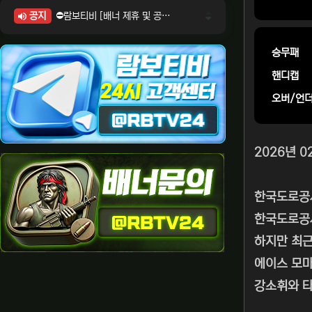
공지
⛔람보티비 [배너 제휴 및 공식 입점 문의 안내]
⛔람보티비 [포인트: 상품전환 및 제휴전환 안내]
⛔람보티비 [정회원 등급UP! 안내사항]
승무패
⛔람보티비 [채팅방 이용시 주의사항]
핸디캡
⛔람보티비 [공식보증업체 안내]
오버/언
2026년 
한국도로공
한국도로공사
하지만 최근
에이스 모
강소휘와 타