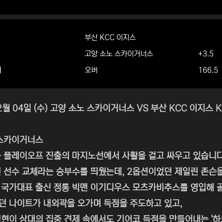
부산 KCC 이지스
고양 소노 스카이거너스
+3.5
더
오버
166.5
2월 04일 (수) 고양 소노 스카이거너스 VS 부산 KCC 이지스 
 스카이거너스
 플레이오프 진출의 마지노선에서 사활을 걸고 싸우고 있습니다
 선수 교체라는 승부수를 띄웠는데, 2옵션이었던 제일린 존슨
국가대표 출신 정통 빅맨 이기디우스 모츠카비추스를 영입해 
던 나이트가 내외곽을 오가며 득점을 주도하고 있고,
현이 상대의 집중 견제 속에서도 기어코 득점을 만들어내는 '하드