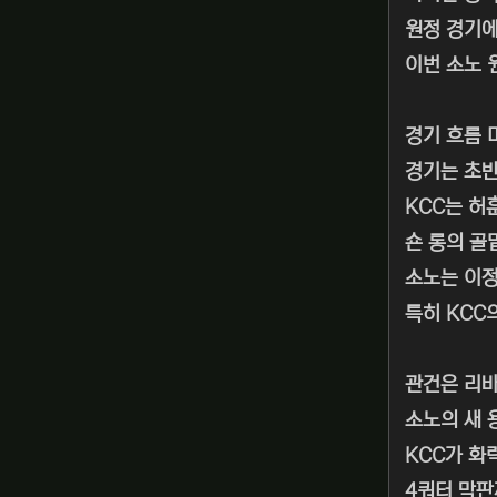
원정 경기에
이번 소노 
경기 흐름 
경기는 초반
KCC는 허
숀 롱의 골
소노는 이정
특히 KCC
관건은 리바
소노의 새 
KCC가 화
4쿼터 막판