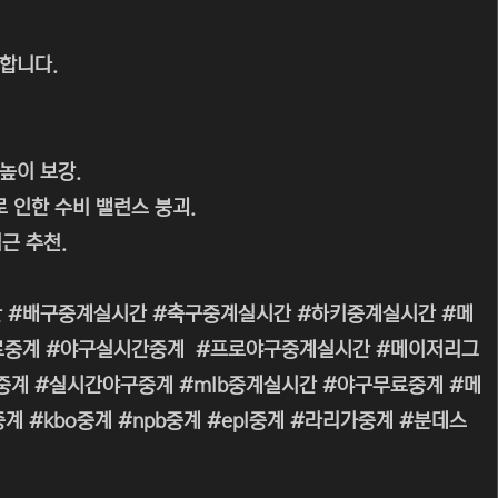
합니다.
높이 보강.
로 인한 수비 밸런스 붕괴.
근 추천.
 #배구중계실시간 #축구중계실시간 #하키중계실시간 #메
무료중계 #야구실시간중계 #프로야구중계실시간 #메이저리그
 #생중계 #실시간야구중계 #mlb중계실시간 #야구무료중계 #메
#kbo중계 #npb중계 #epl중계 #라리가중계 #분데스