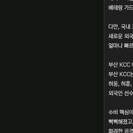
베테랑 가드
다만, 국내
새로운 외
얼마나 빠르
부산 KCC
부산 KCC
허웅, 허훈
외국인 선수
수비 핵심이
뻑뻑해졌고,
화려한 공격