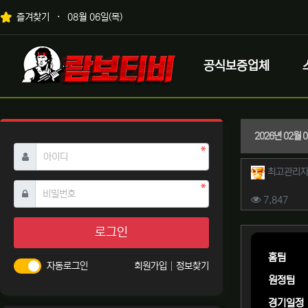
상단 네비
즐겨찾기
08월 06일(목)
메인 메뉴
로고
공식보증업체
2026년 02월
필수
아이디
작성자 
최고관리
필수
비밀번호
컨텐츠 
조회
7,847
본문
로그인
홈팀
자동로그인
회원가입
정보찾기
원정팀
경기일정