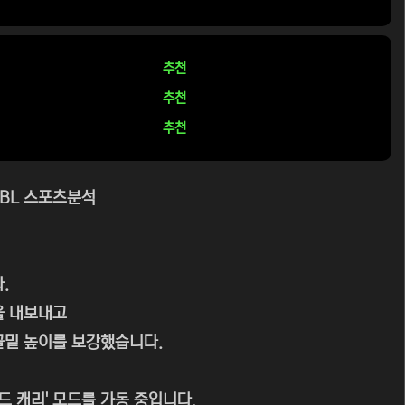
추천
추천
추천
KBL 스포츠분석
.
을 내보내고
골밑 높이를 보강했습니다.
 캐리' 모드를 가동 중입니다.