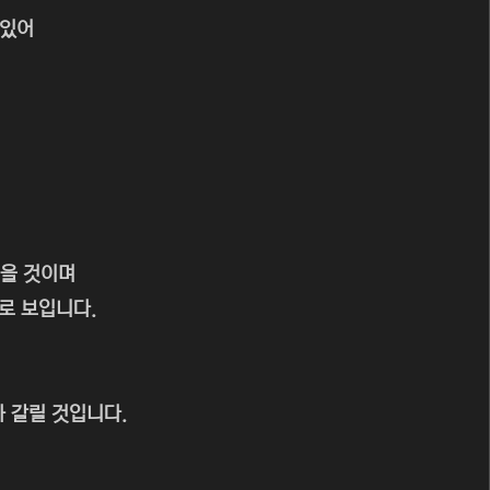
 있어
놓을 것이며
로 보입니다.
 갈릴 것입니다.