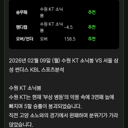
수원 KT 소닉
승무패
추천
붐
수원 KT 소닉
핸디캡
-4.5
추천
붐
오버/언더
오버
158.5
추천
2026년 02월 09일 (월) 수원 KT 소닉붐 VS 서울 삼
성 썬더스 KBL 스포츠분석
수원 KT 소닉붐
수원 KT는 현재 '부상 병동'의 악몽 속에 3연패 늪에
빠지며 5할 승률이 붕괴되었습니다.
직전 고양 소노와의 경기에서 완패하며 분위기가 가라
앉았습니다.