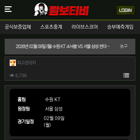
공식보증업체
스포츠중계
라이브스코어
승부예측게임
분류
농구
2026년 02월 09일 (월) 수원 KT 소닉붐 VS 서울 삼성 썬더스 KBL 스포츠분석
작성자 정보
작성
최고관리자
컨텐츠 정보
목록
조회
6,738
본문
홈팀
수원 KT
원정팀
서울 삼성
02월 09일
경기일정
(월)