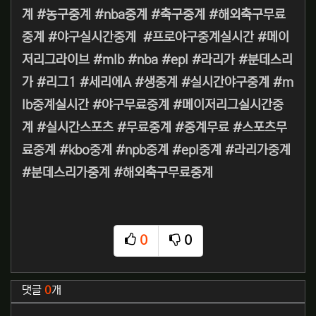
계 #농구중계 #nba중계 #축구중계 #해외축구무료
중계 #야구실시간중계 #프로야구중계실시간 #메이
저리그라이브 #mlb #nba #epl #라리가 #분데스리
가 #리그1 #세리에A #생중계 #실시간야구중계 #m
lb중계실시간 #야구무료중계 #메이저리그실시간중
계 #실시간스포츠 #무료중계 #중계무료 #스포츠무
료중계 #kbo중계 #npb중계 #epl중계 #라리가중계
#분데스리가중계 #해외축구무료중계
0
0
추천
비추천
관련자료
댓글
0
개