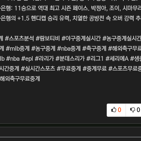
은행: 11승으로 역대 최고 시즌 페이스. 박정아, 조이, 시마무
은행의 +1.5 핸디캡 승리 유력, 치열한 공방전 속 오버 강력 추
계 #스포츠분석 #람보티비 #야구중계실시간 #농구중계실시간
계 #mlb중계 #농구중계 #nba중계 #축구중계 #해외축구
lb #nba #epl #라리가 #분데스리가 #리그1 #세리에A
간중계 #실시간스포츠 #무료중계 #중계무료 #스포츠무료중계 
#해외축구무료중계
0
0
추천
비