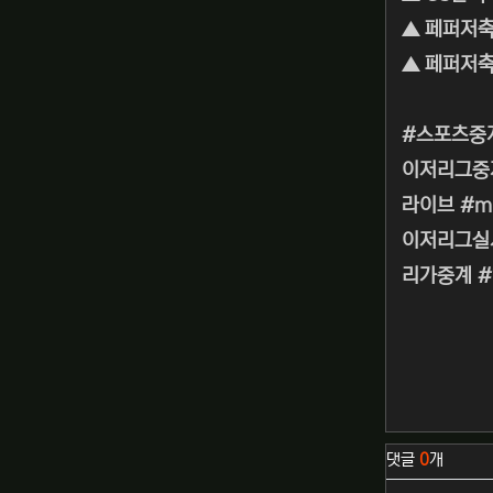
▲ 페퍼저축
▲ 페퍼저축
#스포츠중
이저리그중
라이브 #m
이저리그실시
리가중계 
관련자료
댓글
0
개