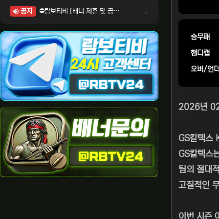
공지
⛔람보티비 [배너 제휴 및 공식 입점 문의 안내]
⛔람보티비 [포인트: 상품전환 및 제휴전환 안내]
⛔람보티비 [정회원 등급UP! 안내사항]
승무패
⛔람보티비 [채팅방 이용시 주의사항]
핸디캡
⛔람보티비 [공식보증업체 안내]
오버/언
2026년 0
GS칼텍스 K
GS칼텍스는
팀의 절대적
고질적인 무
이번 시즌 