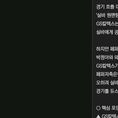
경기 흐름 
'실바 원맨
GS칼텍스는
실바에게 공
하지만 페퍼
박정아와 와
GS칼텍스
페퍼저축은행
오히려 실바
경기를 듀스
○ 핵심 포
▲ GS칼텍스