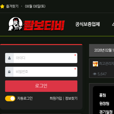
상단 네비
즐겨찾기
08월 08일(토)
메인 메뉴
로고
공식보증업체
2026년 02월 
필수
아이디
작성자 
최고관리
필수
비밀번호
컨텐츠 
조회
5,647
본문
로그인
홈팀
자동로그인
회원가입
정보찾기
원정팀
경기일정