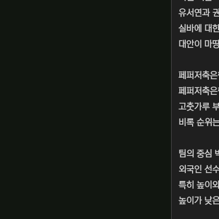
유서연과 권
실바에 대한
대안이 마땅
페퍼저축은행
페퍼저축은행
고춧가루 부
비록 순위는
팀의 중심 
외국인 선수
특히 높이와
높이가 낮은