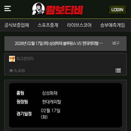
공식보증업체
스포츠중계
라이브스코어
승부예측게임
분류
배구
2026년 02월 17일 (화) 삼성화재 블루팡스 VS 현대캐피탈 스카이워커스 V-리그 남자부 스포츠분석
작성자 정보
작성
최고관리자
컨텐츠 정보
목록
조회
6,408
본문
홈팀
삼성화재
원정팀
현대캐피탈
02월 17일
경기일정
(화)