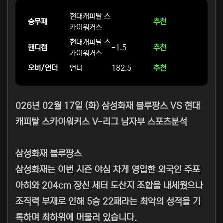
현대캐피탈 스
승무패
추천
카이워커스
현대캐피탈 스
핸디캡
-1.5
추천
카이워커스
오버/언더
언더
182.5
추천
026년 02월 17일 (화) 삼성화재 블루팡스 VS 현대
캐피탈 스카이워커스 V-리그 남자부 스포츠분석
삼성화재 블루팡스
삼성화재는 이번 시즌 야심 차게 영입한 외국인 주포
아히와 204cm 장신 세터 도산지 조합을 내세웠으나
조직력 부재로 인해 5승 22패라는 최악의 성적을 기
록하며 최하위에 머물러 있습니다.