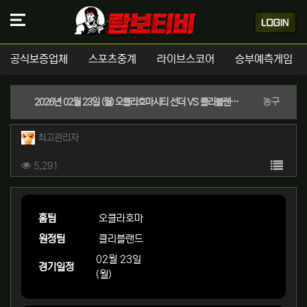
공식보증업체
스포츠중계
라이브스코어
승부예측게임
분류
농구
2026년 02월 23일 (월) 오클라호마시티 선더 VS 클리블랜드 캐벌리어스 NBA 스포츠분석
작성자 정보
작성
최고관리자
컨텐츠 정보
목록
조회
5,291
본문
홈팀
오클라호마
원정팀
클리블랜드
02월 23일
경기일정
(월)