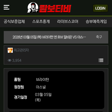
공식보증업체
스포츠중계
라이브스코어
승부예측게임
분류
축구
2026년 03월 05일 (목) 브라이턴 앤 호브 알비온 VS 아스널 FC 잉글랜드 프리미어리그 스포츠분석
작성자 정보
작성
최고관리자
컨텐츠 정보
목록
조회
3,954
본문
홈팀
브라이턴
원정팀
아스널
03월 05일
경기일정
(목)