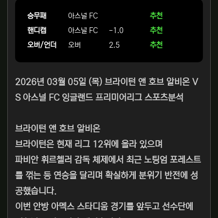
승무패
아스널 FC
추천
핸디캡
아스널 FC
-1.0
추천
오버/언더
오버
2.5
추천
2026년 03월 05일 (목) 브라이턴 앤 호브 알비온 V
S 아스널 FC 잉글랜드 프리미어리그 스포츠분석
브라이턴 앤 호브 알비온
브라이턴은 현재 리그 12위에 올라 있으며
파비안 휘르첼러 감독 체제에서 최근 노팅엄 포레스트
를 꺾는 등 연승을 달리며 확실하게 분위기 반전에 성
공했습니다.
이번 안방 아멕스 스타디움 경기를 앞두고 선수단에