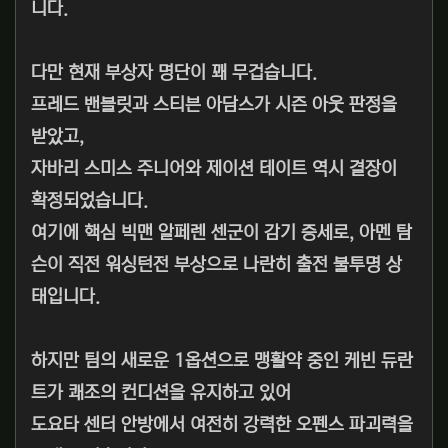
니다.
다만 현재 부상자 명단이 꽤 무겁습니다.
프레드 밴블릿과 스티븐 아담스가 시즌 아웃 판정을
받았고,
자바리 스미스 주니어와 제이션 테이트 역시 결장이
확정되었습니다.
여기에 핵심 빅맨 알페렌 센군이 감기 증세로, 아멘 탐
슨이 직전 워싱턴전 부상으로 나란히 출전 불투명 상
태입니다.
하지만 팀의 새로운 1옵션으로 맹활약 중인 케빈 듀란
트가 쾌조의 컨디션을 유지하고 있어
도요타 센터 안방에서 여전히 강력한 오펜스 파괴력을