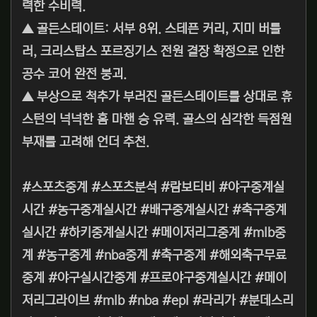
력한 수비력.
▲ 골든스테이트: 서부 8위. 스테픈 커리, 지미 버틀
러, 크리스탑스 포르징기스 전원 결장 확정으로 인한
공수 코어 완전 붕괴.
▲ 부상으로 척추가 부러진 골든스테이트를 상대로 휴
스턴의 넉넉한 홈 마핸 승 유력. 골스의 심각한 득점원
부재를 고려해 언더 추천.
#스포츠중계 #스포츠분석 #람보티비 #야구중계실
시간 #농구중계실시간 #배구중계실시간 #축구중계
실시간 #하키중계실시간 #메이저리그중계 #mlb중
계 #농구중계 #nba중계 #축구중계 #해외축구무료
중계 #야구실시간중계 #프로야구중계실시간 #메이
저리그라이브 #mlb #nba #epl #라리가 #분데스리