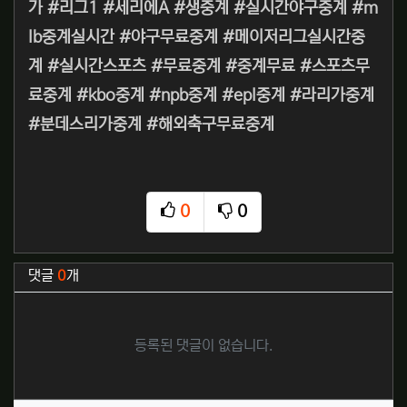
가 #리그1 #세리에A #생중계 #실시간야구중계 #m
lb중계실시간 #야구무료중계 #메이저리그실시간중
계 #실시간스포츠 #무료중계 #중계무료 #스포츠무
료중계 #kbo중계 #npb중계 #epl중계 #라리가중계
#분데스리가중계 #해외축구무료중계
0
0
추천
비추천
관련자료
댓글
0
개
등록된 댓글이 없습니다.