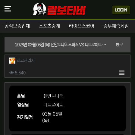
공식보증업체
스포츠중계
라이브스코어
승부예측게임
분류
농구
2026년 03월 05일 (목) 샌안토니오 스퍼스 VS 디트로이트 피스톤스 NBA 스포츠분석
작성자 정보
작성
최고관리자
컨텐츠 정보
목록
조회
5,540
본문
홈팀
샌안토니오
원정팀
디트로이트
03월 05일
경기일정
(목)