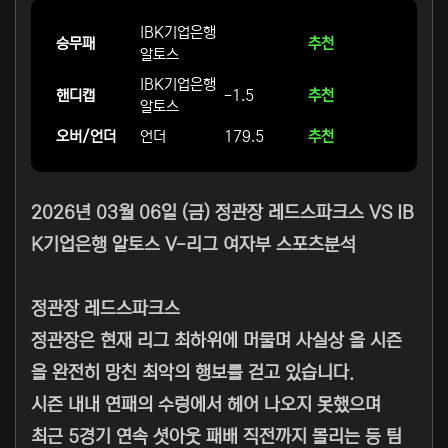
IBK기업은행
승무패
추천
알토스
IBK기업은행
핸디캡
-1.5
추천
알토스
오버/언더
언더
179.5
추천
2026년 03월 06일 (금) 정관장 레드스파크스 VS IB
K기업은행 알토스 V-리그 여자부 스포츠분석
정관장 레드스파크스
정관장은 현재 리그 최하위에 머물며 사실상 올 시즌
을 완전히 망친 최악의 행보를 걷고 있습니다.
시즌 내내 연패의 수렁에서 헤어 나오지 못했으며
최근 5경기 연속 셧아웃 패배 직전까지 몰리는 등 팀