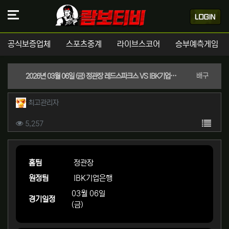
공식보증업체
스포츠중계
라이브스코어
승부예측게임
분류
배구
2026년 03월 06일 (금) 정관장 레드스파크스 VS IBK기업은행 알토스 V-리그 여자부 스포츠분석
작성자 정보
작성
최고관리자
컨텐츠 정보
목록
조회
5,257
본문
홈팀
정관장
원정팀
IBK기업은행
03월 06일
경기일정
(금)