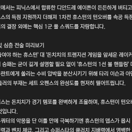
에서는 피닉스에서 합류한 디안드레 에이튼이 든든하게 버티고
스의 득점 지원까지 더해져 1차전 휴스턴의 턴오버를 속공 득
의 결장 외에는 핵심 1군 풀 스쿼드를 자랑합니다.
및 심층 전술 미리보기
줄여야 하는 휴스턴' 대 '돈치치의 트랜지션 게임을 앞세운 레이
 승패는 굳이 길게 설명할 필요 없이 '휴스턴의 1선 볼 핸들링'
란트에게 쏠리는 수비 압박을 분산시키기 위해 타리 이슨과 아
들러의 부재는 세트 오펜스의 완성도를 현저히 떨어뜨립니다.
스는 돈치치가 경기 템포를 완벽하게 조율하며, 휴스턴이 턴오
것입니다.
4쿼터의 악몽을 단 이틀 만에 극복하기엔 휴스턴의 뎁스가 몹시
력과 벤치 체급, 그리고 슈퍼스타의 클러치 지배력에서 명백한 