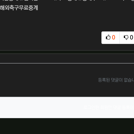
#해외축구무료중계
0
0
추천
비
등록된 댓글이 없습
로그인한 회원만 댓글 등록이