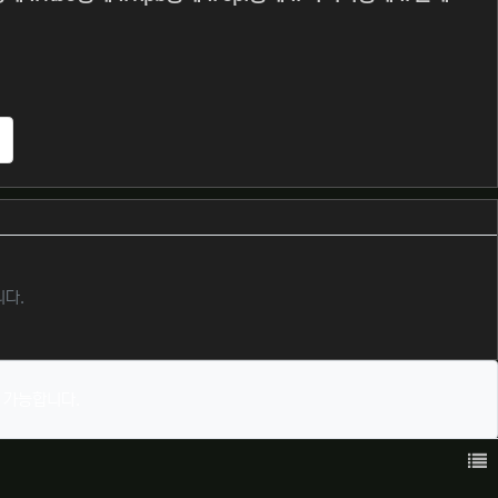
추천
니다.
 가능합니다.