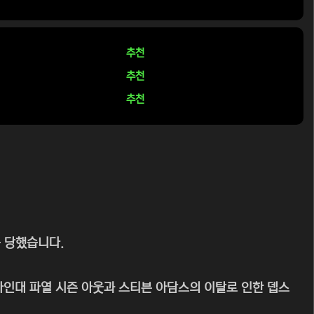
추천
추천
추천
석
를 당했습니다.
인대 파열 시즌 아웃과 스티븐 아담스의 이탈로 인한 뎁스