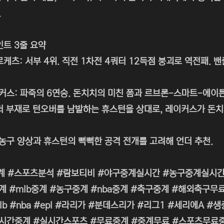
.
인트 3줄 요약
로케츠: 서부 4위. 직전 1차전 4쿼터 12득점 붕괴로 역전패. 
이커스: 파죽의 6연승. 돈치치의 미친 폼과 르브론-스마트-에이
러 부재로 턴오버를 남발하는 휴스턴을 상대로, 레이커스가 돈치
농구 양상과 휴스턴의 뻑뻑한 공격 전개를 고려해 언더 추천.
계 #스포츠분석 #람보티비 #야구중계실시간 #농구중계실시간
계 #mlb중계 #농구중계 #nba중계 #축구중계 #해외축구
lb #nba #epl #라리가 #분데스리가 #리그1 #세리에A
간중계 #실시간스포츠 #무료중계 #중계무료 #스포츠무료중계 