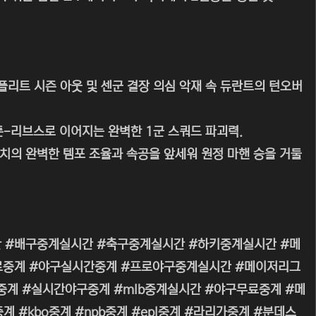
밴플리트 시즌 아웃 및 센군 결장 의심 악재 속 듀란트의 턴오버
튼-리브스로 이어지는 완벽한 1군 스쿼드 파괴력.
치의 완벽한 템포 조율과 속공을 앞세워 원정 마핸 승을 거둘
 #배구중계실시간 #축구중계실시간 #하키중계실시간 #메
무료중계 #야구실시간중계 #프로야구중계실시간 #메이저리그
 #생중계 #실시간야구중계 #mlb중계실시간 #야구무료중계 #메
#kbo중계 #npb중계 #epl중계 #라리가중계 #분데스