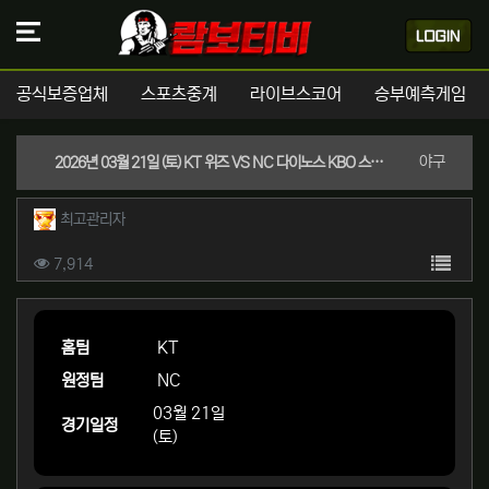
공식보증업체
스포츠중계
라이브스코어
승부예측게임
분류
야구
2026년 03월 21일 (토) KT 위즈 VS NC 다이노스 KBO 스포츠분석
작성자 정보
작성
최고관리자
컨텐츠 정보
목록
조회
7,914
본문
홈팀
KT
원정팀
NC
03월 21일
경기일정
(토)