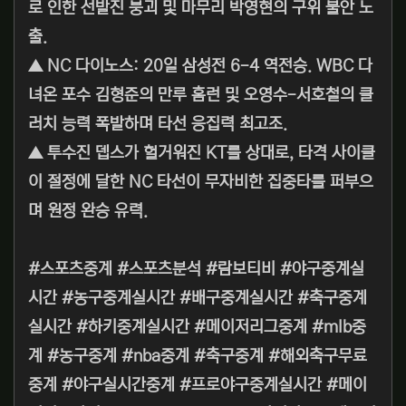
로 인한 선발진 붕괴 및 마무리 박영현의 구위 불안 노
출.
▲ NC 다이노스: 20일 삼성전 6-4 역전승. WBC 다
녀온 포수 김형준의 만루 홈런 및 오영수-서호철의 클
러치 능력 폭발하며 타선 응집력 최고조.
▲ 투수진 뎁스가 헐거워진 KT를 상대로, 타격 사이클
이 절정에 달한 NC 타선이 무자비한 집중타를 퍼부으
며 원정 완승 유력.
#스포츠중계 #스포츠분석 #람보티비 #야구중계실
시간 #농구중계실시간 #배구중계실시간 #축구중계
실시간 #하키중계실시간 #메이저리그중계 #mlb중
계 #농구중계 #nba중계 #축구중계 #해외축구무료
중계 #야구실시간중계 #프로야구중계실시간 #메이