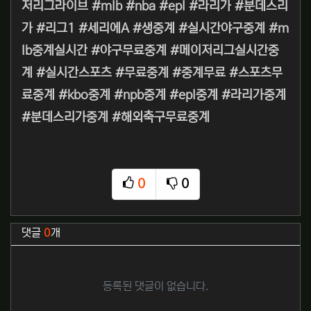
저리그라이브 #mlb #nba #epl #라리가 #분데스리
가 #리그1 #세리에A #생중계 #실시간야구중계 #m
lb중계실시간 #야구무료중계 #메이저리그실시간중
계 #실시간스포츠 #무료중계 #중계무료 #스포츠무
료중계 #kbo중계 #npb중계 #epl중계 #라리가중계
#분데스리가중계 #해외축구무료중계
0
0
추천
비추천
관련자료
댓글
0
개
등록된 댓글이 없습니다.