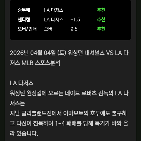
승무패
LA 다저스
추천
핸디캡
LA 다저스
-1.5
추천
오버/언더
오버
9.5
추천
2026년 04월 04일 (토)
워싱턴 내셔널스
VS LA 다
저스 MLB 스포츠분석
LA 다저스
워싱턴 원정길에 오르는 데이브 로버츠 감독의 LA 다
저스는
지난 클리블랜드전에서 야마모토의 호투에도 불구하
고 타선이 침묵하며 1-4 패배를 당해 독기가 바짝 올
라 있습니다.