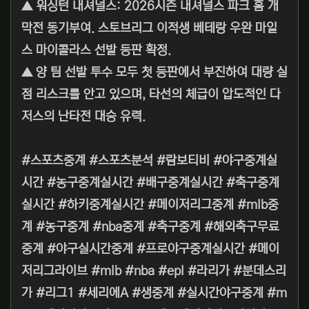
▲ 워싱턴 내셔널스: 2026시즌 내셔널스 파크 홈 개
막전 동기부여. 스토브리그 이적생 베테랑 우완 마일
스 마이콜라스 선발 등판 확정.
▲ 양 팀 선발 투수 모두 첫 등판에서 부진하여 대량 실
점 리스크를 안고 있으며, 타선의 체급이 압도적인 다
저스의 난타전 대승 유력.
#스포츠중계 #스포츠분석 #람보티비 #야구중계실
시간 #농구중계실시간 #배구중계실시간 #축구중계
실시간 #하키중계실시간 #메이저리그중계 #mlb중
계 #농구중계 #nba중계 #축구중계 #해외축구무료
중계 #야구실시간중계 #프로야구중계실시간 #메이
저리그라이브 #mlb #nba #epl #라리가 #분데스리
가 #리그1 #세리에A #생중계 #실시간야구중계 #m