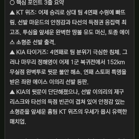
○ 핵심 포인트 3줄 요약
▲ KT 위즈: 어제 승리로 상대 팀 4연패 수렁에 빠뜨
림. 선발 마운드의 안정감과 타선의 득점권 응집력 최
고조. 투심을 앞세운 완벽한 땅볼 유도 머신, 토종 에이
스 소형준 선발 출격.
▲ KIA 타이거즈: 4연패로 팀 분위기 극심한 침체. 그
러나 마무리 정해영이 어제 1군 복귀전에서 152km
무실점 완벽투로 뒷문 불안 해소. 연패 스토퍼 특명을
받은 좌완 에이스 이의리 선발 등판.
▲ KIA의 뒷문이 단단해졌으나, 선발 이의리의 제구
리스크와 타선의 득점 빈곤이 겹쳐 있어 안정감 있는
소형준을 앞세운 홈팀 KT 위즈의 우세가 몹시 유력한
매치업.