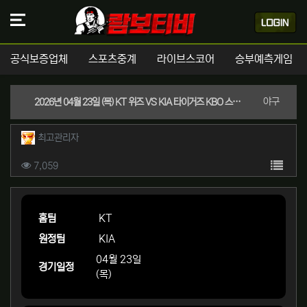
공식보증업체
스포츠중계
라이브스코어
승부예측게임
분류
야구
2026년 04월 23일 (목) KT 위즈 VS KIA 타이거즈 KBO 스포츠분석
작성자 정보
작성
최고관리자
컨텐츠 정보
목록
조회
7,059
본문
홈팀
KT
원정팀
KIA
04월 23일
경기일정
(목)