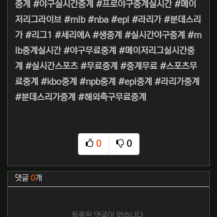
중계 #야구실시간중계 #프로야구중계실시간 #메이
저리그라이브 #mlb #nba #epl #라리가 #분데스리
가 #리그1 #세리에A #생중계 #실시간야구중계 #m
lb중계실시간 #야구무료중계 #메이저리그실시간중
계 #실시간스포츠 #무료중계 #중계무료 #스포츠무
료중계 #kbo중계 #npb중계 #epl중계 #라리가중계
#분데스리가중계 #해외축구무료중계
0
0
추천
비추천
관련자료
댓글
0
개
등록된 댓글이 없습니다.