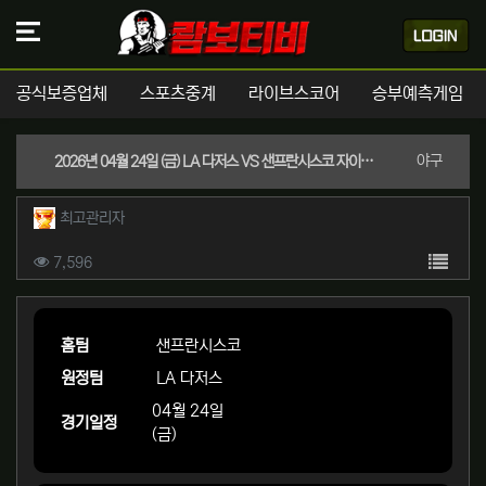
공식보증업체
스포츠중계
라이브스코어
승부예측게임
분류
야구
2026년 04월 24일 (금) LA 다저스 VS 샌프란시스코 자이언츠 메이저리그 스포츠분석
작성자 정보
작성
최고관리자
컨텐츠 정보
목록
조회
7,596
본문
홈팀
샌프란시스코
원정팀
LA 다저스
04월 24일
경기일정
(금)