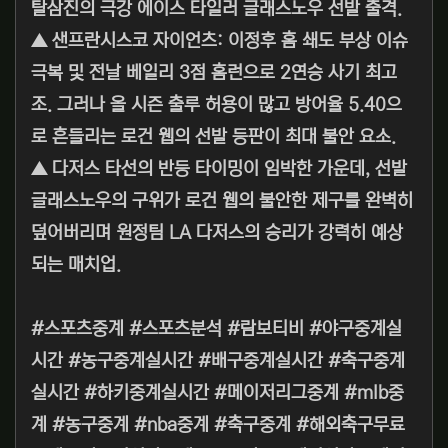
탈삼진의 극강 에이스 타일러 글래스노우 선발 출격.
▲ 샌프란시스코 자이언츠: 이정후 홈 쇄도 부상 이슈
극복 및 전날 베일리 3점 홈런으로 2연승 사기 최고
조. 그러나 올 시즌 출루 허용이 많고 방어율 5.40으
로 흔들리는 로건 웹의 선발 등판이 최대 불안 요소.
▲ 다저스 타선의 반등 타이밍이 임박한 가운데, 선발
글래스노우의 구위가 로건 웹의 불안한 제구를 완벽히
덮어버리며 원정팀 LA 다저스의 승리가 강력히 예상
되는 매치업.
#스포츠중계 #스포츠분석 #람보티비 #야구중계실
시간 #농구중계실시간 #배구중계실시간 #축구중계
실시간 #하키중계실시간 #메이저리그중계 #mlb중
계 #농구중계 #nba중계 #축구중계 #해외축구무료