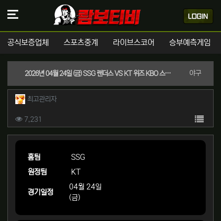
공식보증업체
스포츠중계
라이브스코어
승부예측게임
분류
야구
2026년 04월 24일 (금) SSG 랜더스 VS KT 위즈 KBO 스포츠분석
작성자 정보
작성
최고관리자
컨텐츠 정보
목록
조회
7,231
본문
홈팀
SSG
원정팀
KT
04월 24일
경기일정
(금)