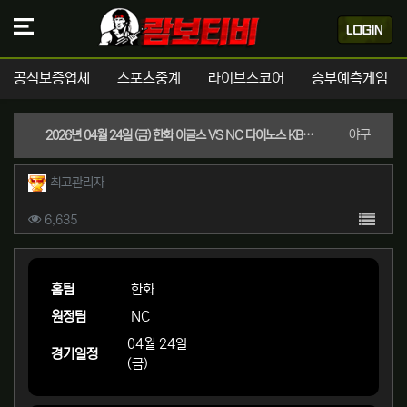
공식보증업체
스포츠중계
라이브스코어
승부예측게임
분류
야구
2026년 04월 24일 (금) 한화 이글스 VS NC 다이노스 KBO 스포츠분석
작성자 정보
작성
최고관리자
컨텐츠 정보
목록
조회
6,635
본문
홈팀
한화
원정팀
NC
04월 24일
경기일정
(금)