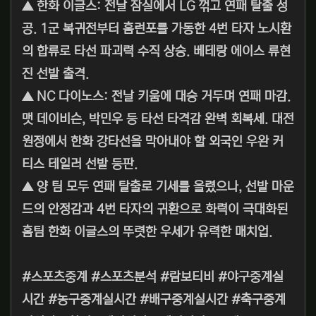
▲ 한화 이글스: 전날 잠실에서 LG 꺾고 연패 탈출 성
공. 1군 복귀전부터 홈런포를 가동한 4번 타자 노시환
의 합류로 타선 파괴력 수직 상승. 베테랑 에이스 류현
진 선발 출격.
▲ NC 다이노스: 전날 키움에 대승 거두며 연패 마감.
맷 데이비슨, 박민우 등 타선 타격감 완벽 회복세. 대전
원정에서 한화 강타선을 막아내야 할 외국인 우완 커
티스 테일러 선발 등판.
▲ 양 팀 모두 연패 탈출로 기세를 올렸으나, 선발 마운
드의 안정감과 4번 타자의 귀환으로 화력이 극대화된
홈팀 한화 이글스의 뚜렷한 우세가 유력한 매치업.
#스포츠중계 #스포츠분석 #람보티비 #야구중계실
시간 #농구중계실시간 #배구중계실시간 #축구중계