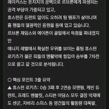
레이커스는 돈치치의 공백으로 르브론에게 파생되는
공격 부담이 가중되고 있고,
휴스턴은 듀란트 없이도 오히려 팀 템포가 살아나며
홈 팬들의 열광적인 응원을 등에 업고 있습니다.
르브론 제임스와 에이튼이 골밑에서 득점을 짜내겠지
만
에너지 레벨에서 확실한 우위를 보이는 홈팀 휴스턴
로키츠가 젊은 피들의 맹활약에 힘입어 승부를 7차전
으로 끌고 갈 것으로 분석됩니다.
○ 핵심 포인트 3줄 요약
▲ 휴스턴 로키츠: 0승 3패 후 2연승 모멘텀. 케빈 듀
란트, 프레드 밴블릿, 스티븐 아담스 모두 결장 악재에
도 센군, 자바리 스미스 등 영건들의 활동량 대폭발.