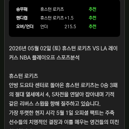
승무패
휴스턴 로키츠
추천
핸디캡
휴스턴 로키츠
+1.5
추천
오버/언더
언더
215.5
추천
2026년 05월 02일 (토) 휴스턴 로키츠 VS LA 레이
커스 NBA 플레이오프 스포츠분석
휴스턴 로키츠
안방 도요타 센터로 돌아온 휴스턴 로키츠는 0승 3패
의 절대 열세에서 4, 5차전을 연달아 잡아내며 기적
같은 리버스 스윕을 향해 질주하고 있습니다.
가장 뚜렷한 현지 시각 5월 1일 오피셜 팩트는 주축
선수들의 치명적인 결장과 이를 메우는 영건들의 미친