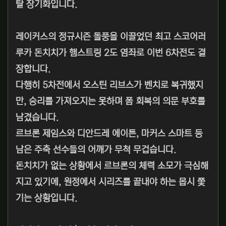
탈 장기화입니다.
레이커스의 정규시즌 돌풍을 이끌었던 최고 스코어러
루카 돈치치가 햄스트링 2도 염좌로 이번 6차전도 결
장합니다.
다행히 5차전에서 오스틴 리브스가 벤치로 복귀했지
만, 승리를 가져오지는 못하며 폼 회복의 의문 부호를
남겼습니다.
르브론 제임스와 디안드레 에이튼, 마커스 스마트 등
남은 주축 선수들의 어깨가 무척 무겁습니다.
돈치치가 없는 상황에서 르브론의 체력 소모가 극심해
지고 있기에, 원정에서 시리즈를 끝내야 하는 몹시 쫓
기는 상황입니다.