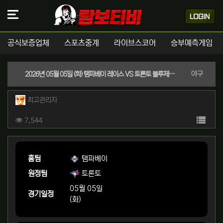
공식보증업체
스포츠중계
라이브스코어
승부예측게임
분류
야구
2026년 05월 05일 (화) 탬파베이 레이스 VS 토론토 블루제이스 MLB 스포츠분석
작성자 정보
작성
최고관리자
컨텐츠 정보
목록
조회
7,544
본문
홈팀
탬파베이
원정팀
토론토
05월 05일
경기일정
(화)