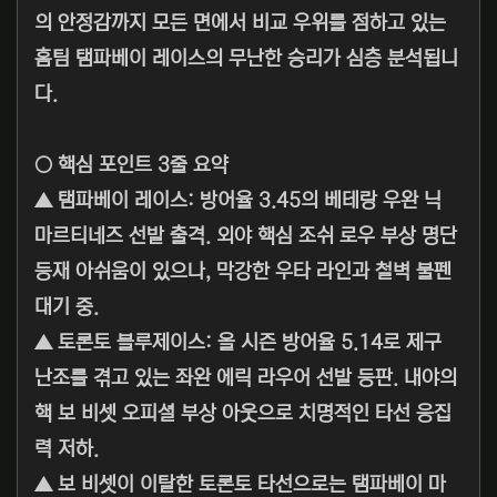
의 안정감까지 모든 면에서 비교 우위를 점하고 있는
홈팀 탬파베이 레이스의 무난한 승리가 심층 분석됩니
다.
○ 핵심 포인트 3줄 요약
▲ 탬파베이 레이스: 방어율 3.45의 베테랑 우완 닉
마르티네즈 선발 출격. 외야 핵심 조쉬 로우 부상 명단
등재 아쉬움이 있으나, 막강한 우타 라인과 철벽 불펜
대기 중.
▲ 토론토 블루제이스: 올 시즌 방어율 5.14로 제구
난조를 겪고 있는 좌완 에릭 라우어 선발 등판. 내야의
핵 보 비셋 오피셜 부상 아웃으로 치명적인 타선 응집
력 저하.
▲ 보 비셋이 이탈한 토론토 타선으로는 탬파베이 마