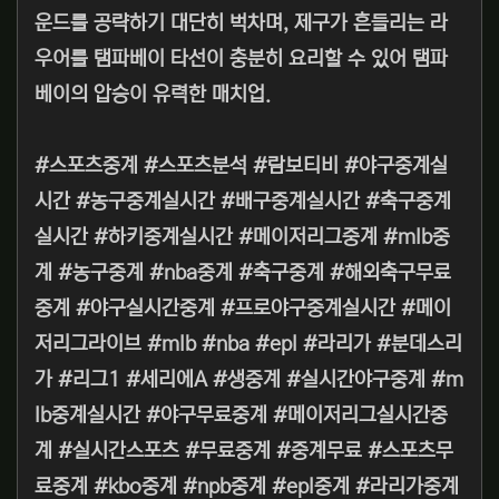
운드를 공략하기 대단히 벅차며, 제구가 흔들리는 라
우어를 탬파베이 타선이 충분히 요리할 수 있어 탬파
베이의 압승이 유력한 매치업.
#스포츠중계 #스포츠분석 #람보티비 #야구중계실
시간 #농구중계실시간 #배구중계실시간 #축구중계
실시간 #하키중계실시간 #메이저리그중계 #mlb중
계 #농구중계 #nba중계 #축구중계 #해외축구무료
중계 #야구실시간중계 #프로야구중계실시간 #메이
저리그라이브 #mlb #nba #epl #라리가 #분데스리
가 #리그1 #세리에A #생중계 #실시간야구중계 #m
lb중계실시간 #야구무료중계 #메이저리그실시간중
계 #실시간스포츠 #무료중계 #중계무료 #스포츠무
료중계 #kbo중계 #npb중계 #epl중계 #라리가중계