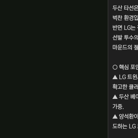
두산 타선은
벅찬 환경입
반면 LG는
선발 투수의
마운드의 절
○ 핵심 포
▲ LG 트
확고한 클러
▲ 두산 베
가중.
▲ 양석환이
도하는 LG