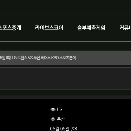
스포츠중계
라이브스코어
승부예측게임
커뮤
05일 (화) LG 트윈스 VS 두산 베어스 KBO 스포츠분석
정보
작성
자
정보
LG
두산
05월 05일 (화)