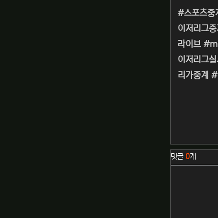
#스포츠중
이저리그중
라이브 #m
이저리그실시
리가중계 
관련자료
댓글
0
개