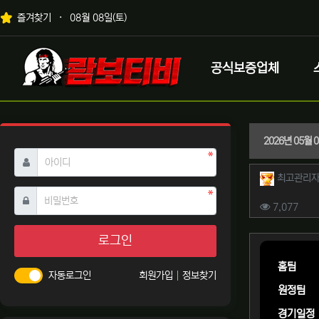
상단 네비
즐겨찾기
08월 08일(토)
메인 메뉴
로고
공식보증업체
2026년 05월 
필수
아이디
작성자 
최고관리
필수
비밀번호
컨텐츠 
조회
7,077
본문
로그인
홈팀
자동로그인
회원가입
정보찾기
원정팀
경기일정