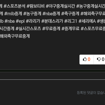
계 #스포츠분석 #람보티비 #야구중계실시간 #농구중계실시간
계 #mlb중계 #농구중계 #nba중계 #축구중계 #해외축구
lb #nba #epl #라리가 #분데스리가 #리그1 #세리에A
간중계 #실시간스포츠 #무료중계 #중계무료 #스포츠무료중계 
#해외축구무료중계
0
0
추천
비
등록된 댓글이 없습