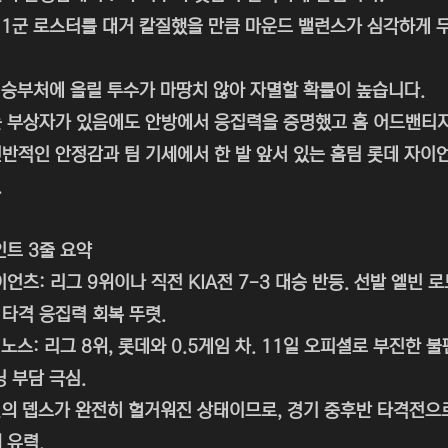
 1군 로스터를 대거 칼질했을 만큼 마운드 밸런스가 심각하게 
 승부처에 올릴 투수가 마땅치 않아 자멸할 확률이 높습니다.
 부상자가 있음에도 안방에서 응집력을 증명했고 홈 어드밴티지
반적인 안정감과 팀 기세에서 한 발 앞서 있는 홈팀 롯데 자이
.
인트 3줄 요약
이언츠: 리그 9위이나 직전 KIA전 7-3 대승 반등. 선발 엘빈 
타격 응집력 회복 뚜렷.
이노스: 리그 8위, 롯데와 0.5게임 차. 11일 오피셜로 부진한
닝 부담 극심.
펜의 뎁스가 완전히 헐거워진 상태이므로, 경기 중후반 타격전으로
 유력.