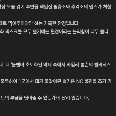
당장 오늘 경기 후반을 책임질 필승조와 추격조의 뎁스가 처참
강제로 먹어주어야만 하는 가혹한 환경입니다.
방화 리스크를 모두 덮기에는 원정이라는 불리함이 너무 큽니
데' 대 '불펜이 초토화된 악재 속에서 라일리 톰슨의 퀄리티스
 출루하여 1군에서 대거 물갈이된 헐거운 NC 불펜을 조기 가
드의 부담을 덜어줄 수 있는가'에 달려 있습니다.