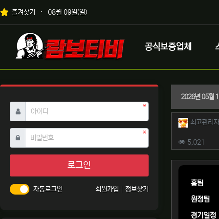
상단 네비
즐겨찾기
08월 09일(일)
메인 메뉴
로고
공식보증업체
2026년 05월
필수
아이디
작성자 
최고관리
필수
비밀번호
컨텐츠 
조회
5,021
본문
로그인
홈팀
자동로그인
회원가입
정보찾기
원정팀
경기일정