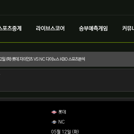
스포츠중계
라이브스코어
승부예측게임
커뮤
 12일 (화) 롯데 자이언츠 VS NC 다이노스 KBO 스포츠분석
정보
작성
자
정보
롯데
NC
05월 12일 (화)