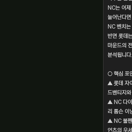
NC는 어제
늘어난다면
NC 벤치는
반면 롯데는
마운드의 전
분석됩니다
○ 핵심 포
▲ 롯데 자
드밴티지와 
▲ NC 다
리 톰슨 이
▲ NC 불
언츠의 우세