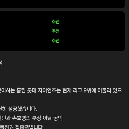
추천
추천
추천
석
맞이하는 홈팀 롯데 자이언츠는 현재 리그 9위에 머물러 있으
실히 성공했습니다.
성빈과 손호영의 부상 이탈 공백
 득점권 집중력입니다.