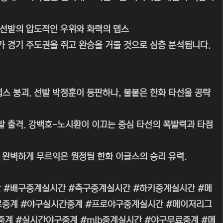
 선발의 압도적인 우위와 화력의 뎁스
 경기 주도권을 쥐고 완승을 거둘 것으로 심층 분석됩니다.
뎁스 붕괴. 선발 박정훈이 등판하나, 불붙은 한화 타선을 공략
선발 출격. 강백호-노시환이 이끄는 중심 타선의 폭발력과 타점
 완벽하게 무르익은 원정팀 한화 이글스의 승리 유력.
 #배구중계실시간 #축구중계실시간 #하키중계실시간 #메
무료중계 #야구실시간중계 #프로야구중계실시간 #메이저리그
 #생중계 #실시간야구중계 #mlb중계실시간 #야구무료중계 #메