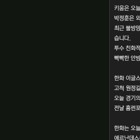
키움은 오늘
박정훈은 외
최근 불방망
습니다.
투수 친화적
빡빡한 안방
한화 이글
고척 원정길
오늘 경기의
전날 홈런포
한화는 오늘
에르난데스는