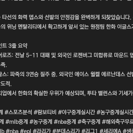
 타선의 화력 뎁스와 선발의 안정감을 완벽하게 되찾았습니다.
의 위닝 멘탈리티에서 확고하게 앞서 있는 원정팀 한화 이글스가
인트 3줄 요약
어로즈: 전날 5-11 대패 및 외국인 로젠버그 미합류로 마운드 
족.
글스: 파죽의 3연승 질주 중. 외국인 에이스 윌켈 에르난데스 
도적.
치업에서 한화의 확실한 우위가 예상되며, 투타 밸런스와 기세가
계 #스포츠분석 #람보티비 #야구중계실시간 #농구중계실시간
계 #mlb중계 #농구중계 #nba중계 #축구중계 #해외축구
lb #nba #epl #라리가 #분데스리가 #리그1 #세리에A