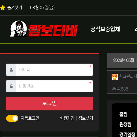
상단 네비
즐겨찾기
08월 07일(금)
메인 메뉴
로고
공식보증업체
2026년 05월
필수
아이디
작성자 
최고관리
필수
비밀번호
컨텐츠 
조회
4,888
본문
로그인
홈팀
자동로그인
회원가입
정보찾기
원정팀
경기일정