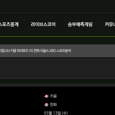
스포츠중계
라이브스코어
승부예측게임
커뮤
 13일 (수) 키움 히어로즈 VS 한화 이글스 KBO 스포츠분석
정보
작성
자
정보
키움
한화
05월 13일 (수)