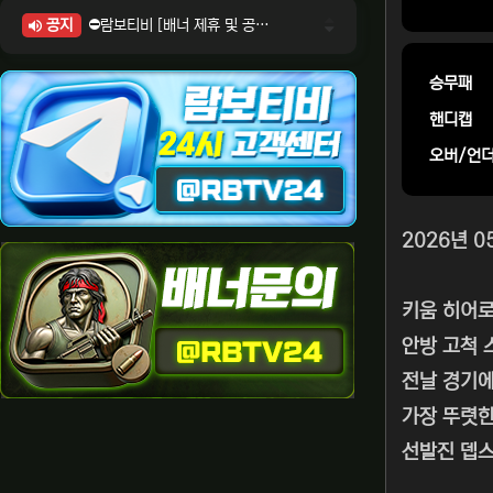
공지
⛔람보티비 [배너 제휴 및 공식 입점 문의 안내]
⛔람보티비 [포인트: 상품전환 및 제휴전환 안내]
⛔람보티비 [정회원 등급UP! 안내사항]
승무패
⛔람보티비 [채팅방 이용시 주의사항]
핸디캡
⛔람보티비 [공식보증업체 안내]
오버/언
2026년 0
키움 히어
안방 고척 
전날 경기에
가장 뚜렷한
선발진 뎁스