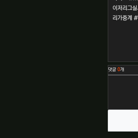
이저리그실시
리가중계 
관련자료
댓글
0
개