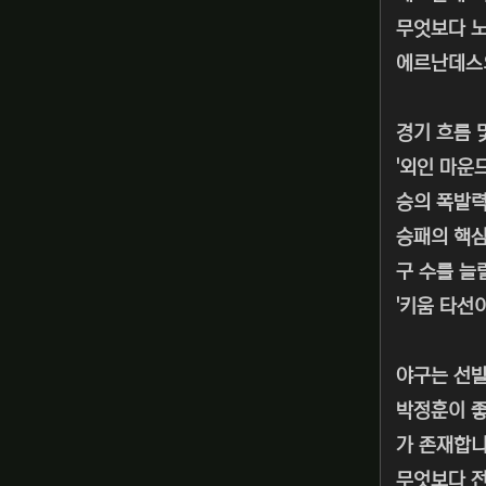
무엇보다 노
에르난데스의
경기 흐름 
'외인 마운
승의 폭발력
승패의 핵심
구 수를 늘
'키움 타선
야구는 선발
박정훈이 좋
가 존재합니
무엇보다 전