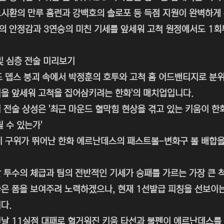
시환의 만루 홈런과 강백호의 솔로포 등 득점 지원이 완벽하게
 안정감과 3연승의 미친 기세를 앞세워 고척 원정에서도 1회
및 심층 전술 미리보기
드 뎁스 붕괴 속에서 박정훈의 호투와 고척 홈 어드밴티지로 분위
을 앞세워 고척을 집어삼키려는 한화'의 매치업입니다.
 전술 상성은 '최근 마운드 혈막힘 현상을 겪고 있는 키움이 한
릴 수 있는가'
이 구위가 뛰어난 한화 에르난데스의 패스트볼-변화구 볼 배합을
 투수의 체급과 팀의 전반적인 기세가 승패를 가르는 가장 큰 
은 폼을 보여주려 노력하겠으나, 현재 1선발급 피칭을 선보이
다.
날 11실점 대패로 헐거워진 키움 타선과 불펜이 에르난데스를