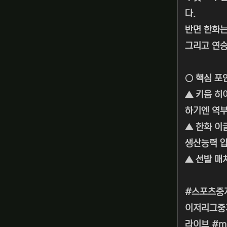
다.
반면 한화는
그리고 연승
○ 핵심 포
▲ 키움 히
하기엔 역부
▲ 한화 이
생산능력 압
▲ 선발 매
#스포츠중
이저리그중
라이브 #m