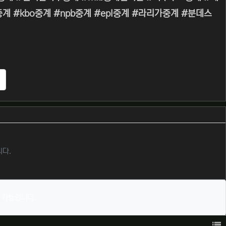
#kbo중계 #npb중계 #epl중계 #라리가중계 #분데스
추천
니다.
 가능합니다.