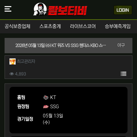
공식보증업체
스포츠중계
라이브스코어
승부예측게임
분류
야구
2026년 05월 13일 (수) KT 위즈 VS SSG 랜더스 KBO 스포츠분석
작성자 정보
작성
최고관리자
컨텐츠 정보
목록
조회
4,893
본문
홈팀
KT
원정팀
SSG
05월 13일
경기일정
(수)