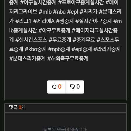
중계 #야구실시간중계 #프로야구중계실시간 #메이
저리그라이브 #mlb #nba #epl #라리가 #분데스리
가 #리그1 #세리에A #생중계 #실시간야구중계 #m
lb중계실시간 #야구무료중계 #메이저리그실시간중
계 #실시간스포츠 #무료중계 #중계무료 #스포츠무
료중계 #kbo중계 #npb중계 #epl중계 #라리가중계
#분데스리가중계 #해외축구무료중계
0
0
추천
비추천
관련자료
댓글
0
개
등록된 댓글이 없습니다.