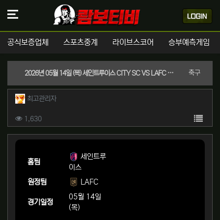
공식보증업체
스포츠중계
라이브스코어
승부예측게임
분류
축구
2026년 05월 14일 (목) 세인트루이스 CITY SC VS LAFC MLS 스포츠분석
작성자 정보
작성
최고관리자
컨텐츠 정보
목록
조회
1,630
본문
세인트루
홈팀
이스
원정팀
LAFC
05월 14일
경기일정
(목)