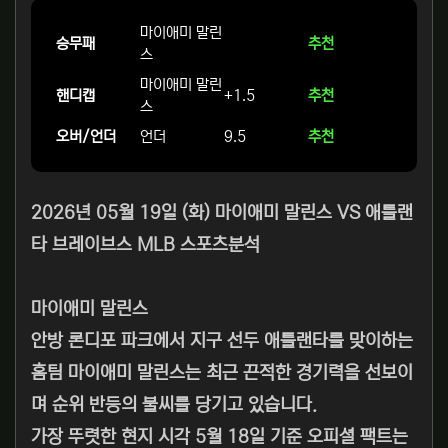
마이애미 말린
승무패
추천
스
마이애미 말린
핸디캡
+1.5
추천
스
오버/언더
언더
9.5
추천
2026년 05월 19일 (화) 마이애미 말린스 VS 애틀랜
타 브레이브스 MLB 스포츠분석
마이애미 말린스
안방 론디포 파크에서 지구 선두 애틀랜타를 맞이하는
홈팀 마이애미 말린스는 최근 끈적한 경기력을 선보이
며 순위 반등의 불씨를 당기고 있습니다.
가장 뚜렷한 현지 시각 5월 18일 기준 오피셜 팩트는