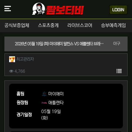
공식보증업체
스포츠중계
라이브스코어
승부예측게임
분류
야구
2026년 05월 19일 (화) 마이애미 말린스 VS 애틀랜타 브레이브스 MLB 스포츠분석
작성자 정보
작성
최고관리자
컨텐츠 정보
목록
조회
4,766
본문
홈팀
마이애미
원정팀
애틀랜타
05월 19일
경기일정
(화)