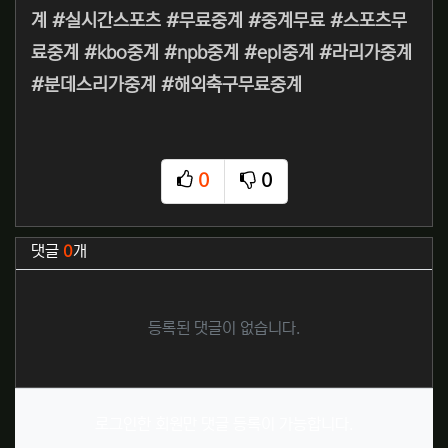
계 #실시간스포츠 #무료중계 #중계무료 #스포츠무
료중계 #kbo중계 #npb중계 #epl중계 #라리가중계
#분데스리가중계 #해외축구무료중계
0
0
추천
비추천
관련자료
댓글
0
개
등록된 댓글이 없습니다.
로그인한 회원만 댓글 등록이 가능합니다.