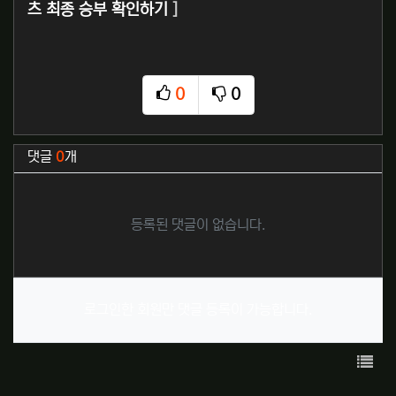
츠 최종 승부 확인하기
]
0
0
추천
비추천
관련자료
댓글
0
개
등록된 댓글이 없습니다.
로그인한 회원만 댓글 등록이 가능합니다.
목록