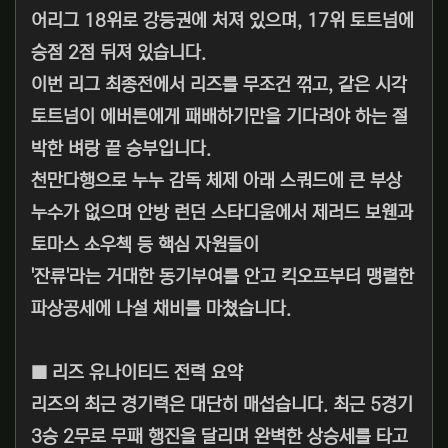
어리그 18위로 강등권에 처져 있으며, 17위 토트넘에
승점 2점 뒤져 있습니다.
이번 리그 최종전에서 리즈를 무조건 꺾고, 같은 시각
토트넘이 에버튼에게 패배하기만을 기다려야 하는 절
박한 벼랑 끝 승부입니다.
천만다행으로 누누 감독 체제 아래 스쿼드에 큰 부상
누수가 없으며 안방 런던 스타디움에서 제러드 보웬과
토마스 소우첵 등 핵심 자원들이
'잔류'라는 거대한 동기부여를 안고 킥오프부터 맹렬한
파상공세에 나설 채비를 마쳤습니다.
■ 리즈 유나이티드 전력 요약
리즈의 최근 경기력은 대단히 매섭습니다. 최근 5경기
3승 2무로 무패 행진을 달리며 완벽한 상승세를 타고