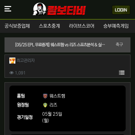
공식보증업체
스포츠중계
라이브스코어
승부예측게임
분류
축구
[05/25 EPL 무료중계] 웨스트햄 vs 리즈 스포츠분석 & 실시간 좌표 (웨스트햄 -1.5 핸디캡 / 언오버 2.5)
작성자 정보
작성
최고관리자
컨텐츠 정보
목록
조회
1,091
본문
홈팀
웨스트햄
원정팀
리즈
05월 25일
경기일정
(월)