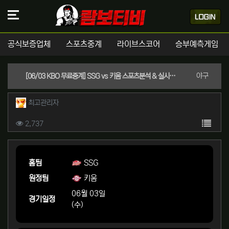
공식보증업체
스포츠중계
라이브스코어
승부예측게임
분류
야구
[06/03 KBO 무료중계] SSG vs 키움 스포츠분석 & 실시간 좌표 (키움 -2.5 핸디캡 / 언오버 9.5)
작성자 정보
작성
최고관리자
컨텐츠 정보
목록
조회
2,737
본문
홈팀
SSG
원정팀
키움
06월 03일
경기일정
(수)