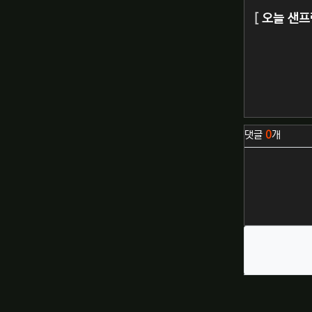
[
오늘 샌프
관련자료
댓글
0
개