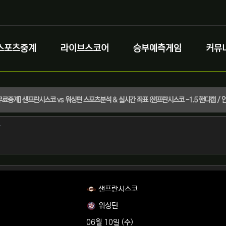
스포츠중계
라이브스코어
승부예측게임
커뮤
B 무료중계] 샌프란시스코 vs 워싱턴 스포츠분석 & 실시간 좌표 (샌프란시스코 -1.5 핸디캡 / 언오
정보
작성
자
정보
샌프란시스코
워싱턴
06월 10일 (수)