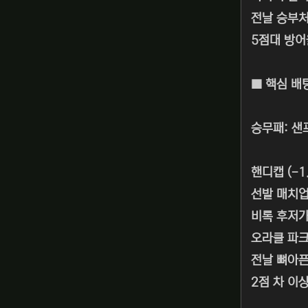
전날 승부처
5점대 방어
■ 핵심 배
승무패: 샌
핸디캡 (-1
선발 매치업
비록 후저가
오라클 파크
전날 뼈아픈
2점 차 이