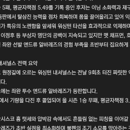
승 5패, 평균자책점 5.49를 기록 중인 후저는 이닝 소화력과 
등판에서 탈삼진 능력을 점차 회복하며 폼을 끌어올리고 있어 
가 특유의 노련함을 앞세워 워싱턴 타선을 효과적으로 억제하며
이정후 등 부상자 명단의 공백이 지속되고 있지만 맷 채프먼, 
 좌완 선발 앤드류 알바레즈의 경험 부족을 초반부터 집요하게
내셔널스 전력 요약
 원정길에 오르는 워싱턴 내셔널스는 전날 9회초 터진 짜릿한 
다.
에는 좌완 투수 앤드류 알바레즈가 등판합니다.
서 기량을 다진 후 콜업되어 올 시즌 1승 무패, 평균자책점 3
시스코 홈 텃세와 압박감 속에서도 흔들림 없는 피칭을 이어갈
레즈가 초반 실점을 최소화하며 불펜의 조기 소모를 막아주는 