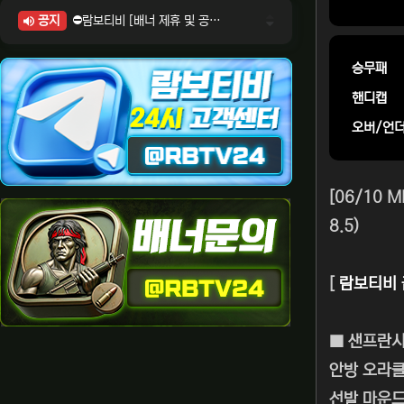
공지
⛔람보티비 [배너 제휴 및 공식 입점 문의 안내]
⛔람보티비 [포인트: 상품전환 및 제휴전환 안내]
⛔람보티비 [정회원 등급UP! 안내사항]
승무패
⛔람보티비 [채팅방 이용시 주의사항]
핸디캡
⛔람보티비 [공식보증업체 안내]
오버/언
[06/10
8.5)
[
람보티비 
■ 샌프란시
안방 오라클
선발 마운드