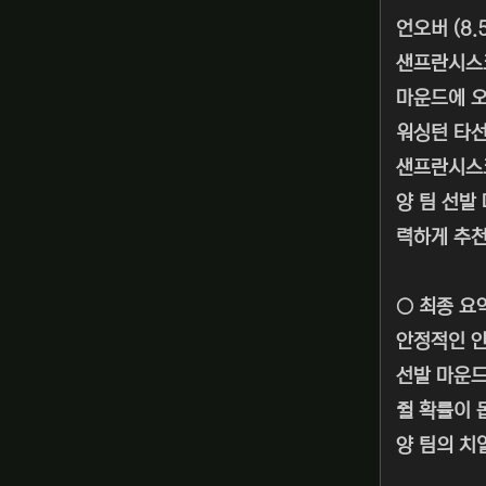
언오버 (8.5
샌프란시스코
마운드에 오
워싱턴 타선
샌프란시스코
양 팀 선발
력하게 추천
○ 최종 요
안정적인 안
선발 마운드
쥘 확률이 
양 팀의 치