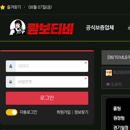
상단 네비
즐겨찾기
08월 07일(금)
메인 메뉴
로고
공식보증업체
[06/10 ML
필수
아이디
작성자 
최고관리
필수
비밀번호
컨텐츠 
조회
2,470
본문
로그인
홈팀
자동로그인
회원가입
정보찾기
원정팀
경기일정