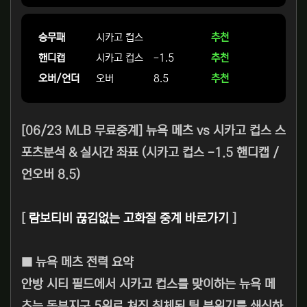
승무패
시카고 컵스
추천
핸디캡
시카고 컵스
-1.5
추천
오버/언더
오버
8.5
추천
[06/23 MLB 무료중계] 뉴욕 메츠 vs 시카고 컵스 스
포츠분석 & 실시간 좌표 (시카고 컵스 -1.5 핸디캡 /
언오버 8.5)
[
람보티비 끊김없는 고화질 중계 바로가기
]
■ 뉴욕 메츠 전력 요약
안방 시티 필드에서 시카고 컵스를 맞이하는 뉴욕 메
츠는 동부지구 5위로 쳐진 침체된 팀 분위기를 쇄신하