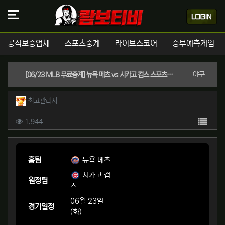
공식보증업체
스포츠중계
라이브스코어
승부예측게임
분류
야구
[06/23 MLB 무료중계] 뉴욕 메츠 vs 시카고 컵스 스포츠분석 & 실시간 좌표 (시카고 컵스 -1.5 핸디캡 / 언오버 8.5)
작성자 정보
작성
최고관리자
컨텐츠 정보
목록
조회
1,944
본문
홈팀
뉴욕 메츠
시카고 컵
원정팀
스
06월 23일
경기일정
(화)