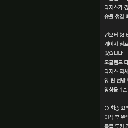
다저스가 경
승을 챙길 
언오버 (8.5
게이지 점프
있습니다.
오클랜드 타
다저스 역시
양 팀 선발
양상을 1순
○ 최종 요
이적 후 완
특급 루키 