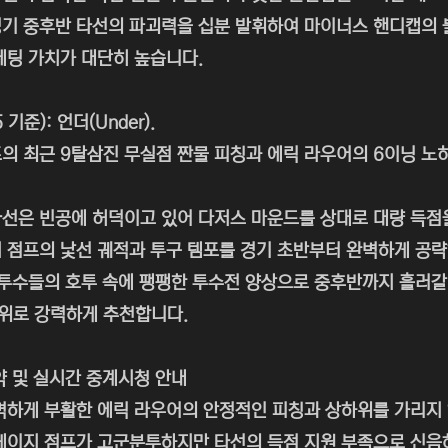
기 중후반 타선의 파괴력을 십분 발휘하여 마이너스 핸디캡의 불
베팅 가치가 대단히 높습니다.
 기준): 언더(Under).
의 최근 9탈삼진 무실점 짠물 피칭과 에릭 라우어의 6이닝 노히
선은 빈공에 허덕이고 있어 다저스 마운드를 상대로 대량 득점
 점프의 낯선 궤적과 투구 템포를 경기 초반부터 완벽하게 공략
 투수들의 호투 속에 팽팽한 투수전 양상으로 중후반까지 흘러갈
위로 강력하게 추천합니다.
약 및 실시간 중계시청 안내
벽하게 부활한 에릭 라우어의 안정적인 피칭과 상하위를 가리지
게이지 점프가 고군분투하지만 타선의 득점 지원 부족으로 신음