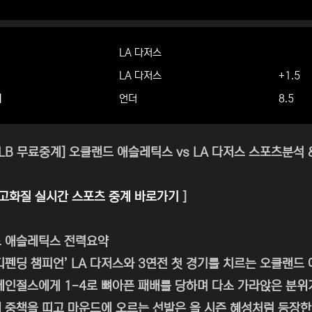
LA 다저스
LA 다저스
+1.5
더
언더
8.5
MLB 무료중계] 오클랜드 애슬레틱스 vs LA 다저스 스포츠분석 &
고화질 실시간 스포츠 중계 바로가기
]
드 애슬레틱스 전력요약
디펜딩 챔피언’ LA 다저스와 3연전 첫 경기를 치르는 오클랜드
에인절스에게 1-4로 뼈아픈 패배를 당하며 다소 가라앉은 분위
 중책을 띠고 마운드에 오르는 선발은 올 시즌 혜성처럼 등장한