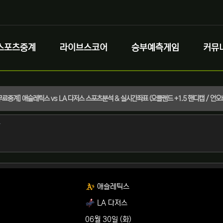
스포츠중계
라이브스코어
승부예측게임
커뮤
 무료중계] 애슬레틱스 vs LA 다저스 스포츠분석 & 실시간좌표 (오클랜드 +1.5 핸디캡 / 언오버 
정보
작성
자
정보
애슬레틱스
LA 다저스
06월 30일 (화)