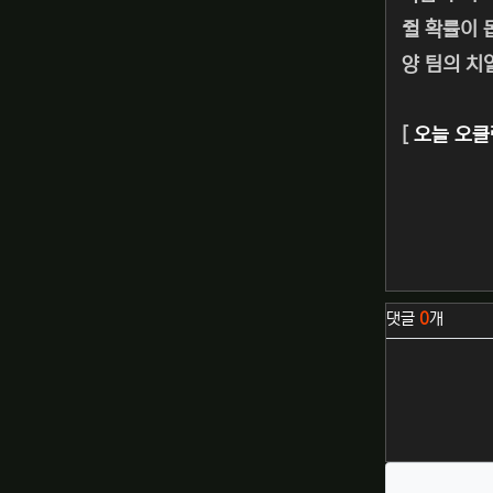
쥘 확률이 
양 팀의 치
[
오늘 오클
관련자료
댓글
0
개