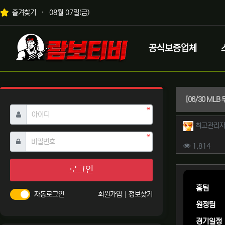
상단 네비
즐겨찾기
08월 07일(금)
메인 메뉴
로고
공식보증업체
[06/30 MLB
필수
아이디
작성자 
최고관리
필수
비밀번호
컨텐츠 
조회
1,814
본문
로그인
홈팀
자동로그인
회원가입
정보찾기
원정팀
경기일정