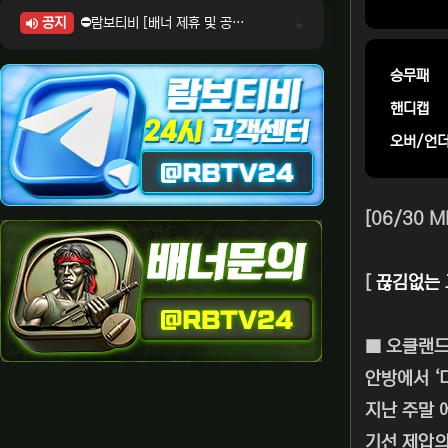
공지
⛔람보티비 [배너 제휴 및 공식 입점 문의 안내]
⛔람보티비 [포인트: 상품전환 및 제휴전환 안내]
⛔람보티비 [정회원 등급UP! 안내사항]
승무패
⛔람보티비 [채팅방 이용시 주의사항]
핸디캡
⛔람보티비 [공식보증업체 안내]
오버/언
[06/30 
[
끊김없는 
■ 오클랜
안방에서 ‘
지난 주말 
기선 제압의