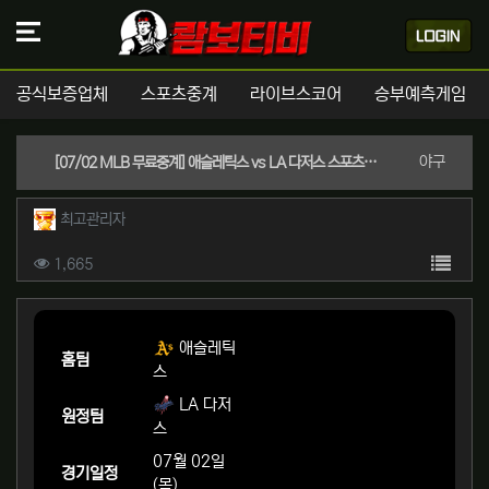
공식보증업체
스포츠중계
라이브스코어
승부예측게임
분류
야구
[07/02 MLB 무료중계] 애슬레틱스 vs LA 다저스 스포츠분석 & 실시간좌표 (다저스 -1.5 핸디캡 / 언오버 8.5)
작성자 정보
작성
최고관리자
컨텐츠 정보
목록
조회
1,665
본문
애슬레틱
홈팀
스
LA 다저
원정팀
스
07월 02일
경기일정
(목)