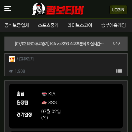
공식보증업체
스포츠중계
라이브스코어
승부예측게임
분류
야구
[07/02 KBO 무료중계] KIA vs SSG 스포츠분석 & 실시간좌표 (KIA -1.5 핸디캡 / 언오버 10.5)
작성자 정보
작성
최고관리자
컨텐츠 정보
목록
조회
1,908
본문
홈팀
KIA
원정팀
SSG
07월 02일
경기일정
(목)