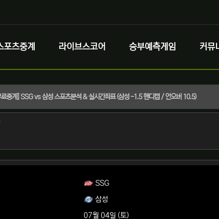
스포츠중계
라이브스코어
승부예측게임
커뮤
 무료중계] SSG vs 삼성 스포츠분석 & 실시간좌표 (삼성 -1.5 핸디캡 / 언오버 10.5)
정보
작성
자
정보
SSG
삼성
07월 04일 (토)