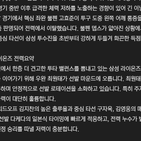
경기 중반 이후 급격한 체력 저하를 노출하는 경향이 있어 긴 
 경기에서 핵심 좌완 불펜 고효준이 투구 도중 왼쪽 어깨 통증을 
종 판명되어 전력에서 이탈했습니다. 불펜 뎁스가 얇아진 상황에
중심 타선이 삼성 투수진을 초반부터 강하게 두들겨 화끈한 득점
이온즈 전력요약
에서 한층 더 견고한 투타 밸런스를 뽐내고 있는 삼성 라이온즈
 이어가기 위해 우완 최원태가 선발 마운드에 오릅니다. 최원태
하며 안정적으로 선발 로테이션을 소화하고 있습니다. 특히 주
력이 대단히 훌륭합니다.
리드오프 김지찬의 높은 출루율과 중심 타선 구자욱, 김영웅의 
 선발 다케다의 일본식 타이밍에 빠르게 적응하고, 전력 누수가
정 승리를 따낼 저력이 충분합니다.