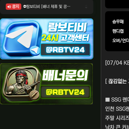
공지
⛔람보티비 [배너 제휴 및 공식 입점 문의 안내]
⛔람보티비 [포인트: 상품전환 및 제휴전환 안내]
⛔람보티비 [정회원 등급UP! 안내사항]
승무패
⛔람보티비 [채팅방 이용시 주의사항]
핸디캡
⛔람보티비 [공식보증업체 안내]
오버/언
[07/04 
[
끊김없는 
■ SSG 
인천 SSG
주말 시리즈
낙차 큰 커