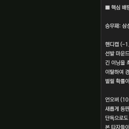
■ 핵심 배
승무패: 삼
핸디캡 (-1
선발 마운드
긴 이닝을 
이탈하여 경
벌릴 확률이
언오버 (10.
새롭게 등판
단독으로도 
본 타자들이