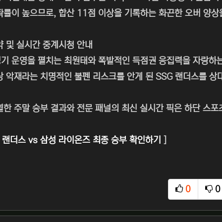
확률이 높으므로, 합산 11점 이상을 기록하는 화끈한 오버 양상
약 및 실시간 중계시청 안내
기 운영을 펼치는 최원태와 폭발적인 득점권 응집력을 자랑하는
상 악재라는 치명적인 불펜 리스크를 안게 된 SSG 랜더스를 상
열한 주말 승부 결과와 전문 패널의 최신 실시간 픽은 하단 스포
G 랜더스 vs 삼성 라이온즈 최종 승부 확인하기
]
0
0
추천
비