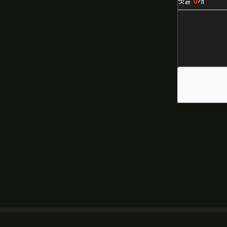
댓글
0
개