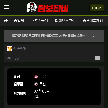
공식보증업체
스포츠중계
라이브스코어
승부예측게임
분류
야구
[07/05 KBO 무료중계] 키움 히어로즈 vs 두산 베어스 스포츠분석 & 실시간좌표 (두산 -1.5 핸디캡 / 언오버 10.5)
작성자 정보
작성
최고관리자
컨텐츠 정보
목록
조회
1,801
본문
홈팀
키움
원정팀
두산
07월 05일
경기일정
(일)