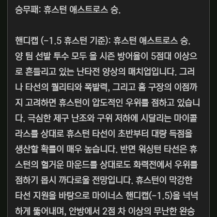
승무패: 휴스턴 애스트로스 승.
핸디캡 (-1.5 휴스턴 기준): 휴스턴 애스트로스 승.
양 팀 선발 투수 모두 올 시즌 방어율이 5점대 이상으
로 흔들리고 있는 난타전 양상의 매치업입니다. 그러
나 타선의 퀄리티와 폭발력, 그리고 홈 구장의 이점까
지 고려하면 휴스턴이 압도적인 우위를 점하고 있습니
다. 극심한 제구 난조와 구위 저하에 시달리는 마이콜
라스를 상대로 휴스턴 타선이 초반부터 대량 득점을
생산할 확률이 매우 높습니다. 반면 워싱턴 타선은 휴
스턴의 헐거운 마운드를 상대로도 화력전에서 우위를
점하기 몹시 까다로울 전망입니다. 휴스턴이 막강한
타선 지원을 바탕으로 마이너스 핸디캡(-1.5)을 넉넉
하게 뚫어내며, 안방에서 2점 차 이상의 무난한 완승