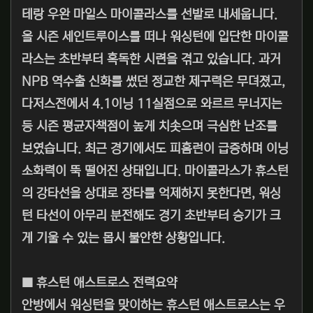
테랑 우완 마일스 마이콜라스를 선발로 내세웁니다.
올 시즌 세인트루이스를 떠나 워싱턴에 입단한 마이콜
라스는 초반부터 혹독한 시련을 겪고 있습니다. 과거
NPB 역수출 신화를 썼던 정교한 제구력은 무뎌졌고,
다저스전에서 4.1이닝 11실점으로 와르르 무너지는
등 시즌 평균자책점이 높게 치솟으며 극심한 난조를
보였습니다. 최근 경기에서도 피홈런이 급증하며 이닝
소화력이 뚝 떨어진 상태입니다. 마이콜라스가 휴스턴
의 강타선을 상대로 장타를 억제하지 못한다면, 워싱
턴 타선이 아무리 분전해도 경기 초반부터 승기가 크
게 기울 수 있는 몹시 불안한 상황입니다.
■ 휴스턴 애스트로스 전력요약
안방에서 워싱턴을 맞이하는 휴스턴 애스트로스는 우