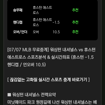
휴스턴 애스트
승무패
추천
로스
휴스턴 애스트
핸디캡
-1.5
추천
로스
오버/언더
오버
10.5
추천
[07/07 MLB 무료중계] 워싱턴 내셔널스 vs 휴스턴
애스트로스 스포츠분석 & 실시간좌표 (휴스턴 -1.5
핸디캡 / 언오버 10.5)
[
끊김없는 고화질 실시간 스포츠 중계 바로가기
]
■ 워싱턴 내셔널스 전력요약
미닛메이드 파크 원정길에 나선 워싱턴 내셔널스는 베