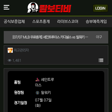
공식보증업체
스포츠중계
라이브스코어
승부예측게임
분류
야구
[07/07 MLB 무료중계] 세인트루이스 카디널스 vs 밀워키 브루어스 스포츠분석 & 실시간좌표 (밀워키 +1.5 핸디캡 / 언오버 9.5)
작성자 정보
작성
최고관리자
컨텐츠 정보
목록
조회
1,481
본문
세인트루
홈팀
이스
원정팀
밀워키
07월 07일
경기일정
(화)