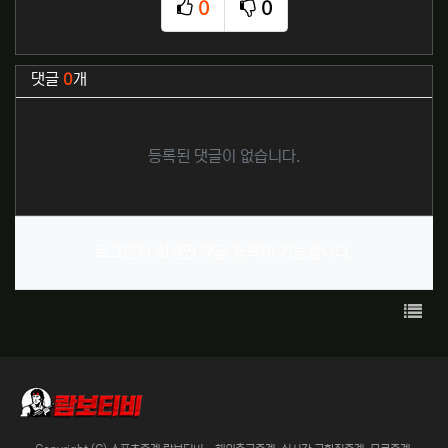
0
0
추천
비추천
관련자료
댓글
0
개
등록된 댓글이 없습니다.
로그인한 회원만 댓글 등록이 가능합니다.
목록