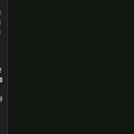
다
통
로
안
를
금