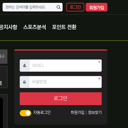
로그인
회원가입
공지사항
스포츠분석
포인트 전환
분류
야구
필수
아이디
필수
비밀번호
목록
로그인
자동로그인
회원가입
정보찾기