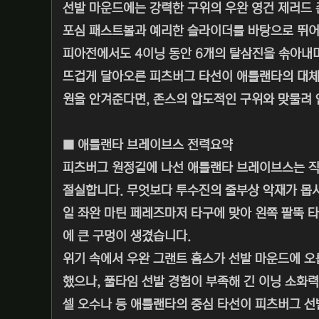
선발 마운드에는 강력한 구위의 우완 영건 제러드 
포심 패스트볼과 예리한 슬라이더를 바탕으로 뛰어난
피아전에서도 4이닝 동안 6개의 탈삼진을 솎아내
뜨겁게 달아오른 피츠버그 타선이 애틀랜타의 대체
원을 안겨준다면, 존스의 압도적인 구위와 맞물려 
■ 애틀랜타 브레이브스 전력요약
피츠버그 원정길에 나선 애틀랜타 브레이브스는 직
절실합니다. 무엇보다 투수진의 줄부상 악재가 몹시
일 좌완 마틴 페레즈마저 타구에 맞아 왼쪽 팔뚝 타
에 큰 구멍이 생겼습니다.
위기 속에서 우완 그랜트 홈스가 선발 마운드에 오
했으나, 풀타임 선발 경험이 부족해 긴 이닝 소화
셀 오수나 등 애틀랜타의 중심 타선이 피츠버그 선