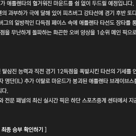
가 애틀랜타의 헐거워진 마운드를 쉼 없이 두드릴 예정입니다.
의 과부하가 극에 달해 있어 피츠버그 강타선에 경기 후반 또
버그의 일방적인 다득점 페이스 속에 애틀랜타 타선도 장타를 
 9점을 무난하게 돌파하는 화끈한 오버 양상을 1순위 메인 픽으
 탈삼진 능력과 직전 경기 12득점을 폭발시킨 타선의 기세를 
자 명단(IL) 추가 이탈로 마운드가 붕괴된 애틀랜타 브레이브스
니다.
와 전문 패널의 최신 실시간 픽은 하단 스포츠중계 센터에서 지
 최종 승부 확인하기
]