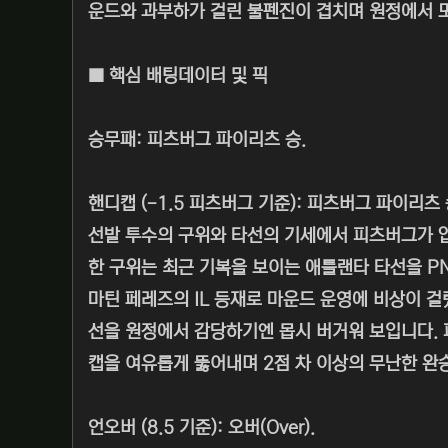
운드와 과부하가 걸린 불펜진이 겹치며 원정에서 
■ 핵심 배팅데이터 및 픽
승무패: 피츠버그 파이리츠 승.
핸디캡 (-1.5 피츠버그 기준): 피츠버그 파이리츠 
선발 투수의 구위와 타선의 기세에서 피츠버그가 
한 구위는 최근 기복을 보이는 애틀랜타 타선을 P
마틴 페레즈의 IL 등재로 마운드 운영에 비상이 걸
선을 원정에서 감당하기엔 몹시 버거워 보입니다.
캡을 여유롭게 뚫어내며 2점 차 이상의 무난한 완
언오버 (8.5 기준): 오버(Over).