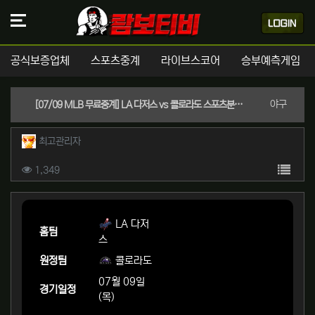
공식보증업체
스포츠중계
라이브스코어
승부예측게임
분류
야구
[07/09 MLB 무료중계] LA 다저스 vs 콜로라도 스포츠분석 & 실시간좌표 (LA 다저스 -1.5 핸디캡 / 언오버 8.5)
작성자 정보
작성
최고관리자
컨텐츠 정보
목록
조회
1,349
본문
LA 다저
홈팀
스
원정팀
콜로라도
07월 09일
경기일정
(목)