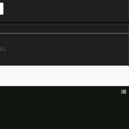
추천
니다.
 가능합니다.