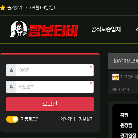
상단 네비
즐겨찾기
08월 09일(일)
메인 메뉴
로고
공식보증업체
[07/10 MLB
필수
아이디
작성자 
최고관리
필수
비밀번호
컨텐츠 
조회
1,449
본문
로그인
홈팀
자동로그인
회원가입
정보찾기
원정팀
경기일정