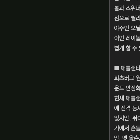
볼과 스위퍼
점으로 퀄리
야수인 오닐
이언 레이놀
볍게 할 수
■ 애틀랜
피츠버그 원
운드 안정화
현재 애틀랜
에 전격 등
있지만, 뛰
기에서 흔들
만, 맷 올