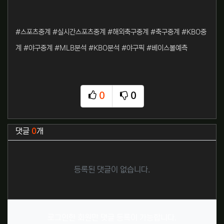
#스포츠중계 #실시간스포츠중계 #해외축구중계 #축구중계 #KBO중
계 #야구중계 #MLB분석 #KBO분석 #야구픽 #베이스볼예측
0
0
추천
비추천
관련자료
댓글
0
개
등록된 댓글이 없습니다.
로그인한 회원만 댓글 등록이 가능합니다.