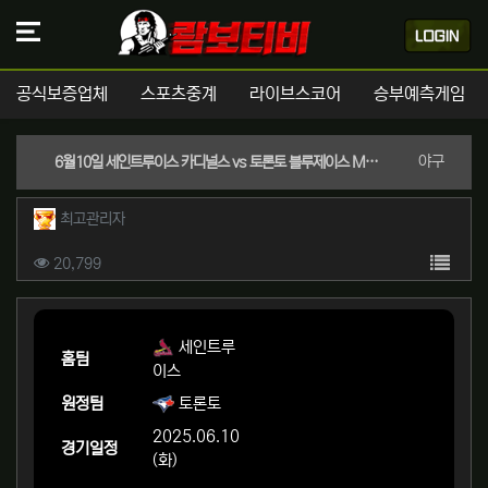
공식보증업체
스포츠중계
라이브스코어
승부예측게임
분류
야구
6월 10일 세인트루이스 카디널스 vs 토론토 블루제이스 MLB 분석 | 실시간 스포츠중계
작성자 정보
작성
최고관리자
컨텐츠 정보
목록
조회
20,799
본문
세인트루
홈팀
이스
원정팀
토론토
2025.06.10
경기일정
(화)